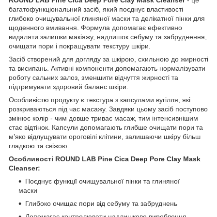
багатофункціональний засіб, який поєднує властивості
глибоко очищувальної глиняної маски та делікатної пінки для
щоденного вмивання. Формула допомагає ефективно
видаляти залишки макіяжу, надлишок себуму та забруднення,
очищати пори і покращувати текстуру шкіри.
Засіб створений для догляду за шкірою, схильною до жирності
та висипань. Активні компоненти допомагають нормалізувати
роботу сальних залоз, зменшити відчуття жирності та
підтримувати здоровий баланс шкіри.
Особливістю продукту є текстура з капсулами вугілля, які
розкриваються під час масажу. Завдяки цьому засіб поступово
змінює колір - чим довше триває масаж, тим інтенсивнішим
стає відтінок. Капсули допомагають глибше очищати пори та
м’яко відлущувати ороговілі клітини, залишаючи шкіру більш
гладкою та свіжою.
Особливості ROUND LAB Pine Cica Deep Pore Clay Mask
Cleanser:
Поєднує функції очищувальної пінки та глиняної
маски
Глибоко очищає пори від себуму та забруднень
Допомагає контролювати надлишкове вироблення