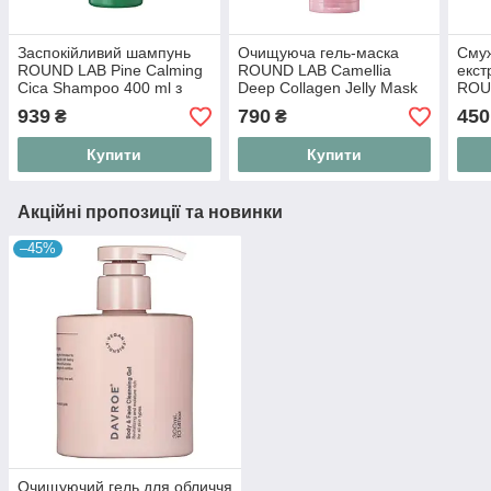
Заспокійливий шампунь
Очищуюча гель-маска
Смуж
ROUND LAB Pine Calming
ROUND LAB Camellia
екст
Cica Shampoo 400 ml з
Deep Collagen Jelly Mask
ROUN
екстрактом голок сосни
Cleanser 150 ml з
Cica
939
790
450
₴
₴
екстрактом камелії та
колагеном
Купити
Купити
Акційні пропозиції та новинки
–45%
Очищуючий гель для обличчя