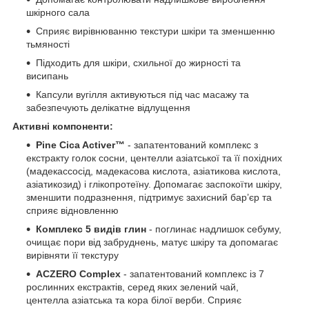
шкірного сала
Сприяє вирівнюванню текстури шкіри та зменшенню
тьмяності
Підходить для шкіри, схильної до жирності та
висипань
Капсули вугілля активуються під час масажу та
забезпечують делікатне відлущення
Активні компоненти:
Pine Cica Activer™
- запатентований комплекс з
екстракту голок сосни, центелли азіатської та її похідних
(мадекассосід, мадекасова кислота, азіатикова кислота,
азіатикозид) і глікопротеїну. Допомагає заспокоїти шкіру,
зменшити подразнення, підтримує захисний бар’єр та
сприяє відновленню
Комплекс 5 видів глин
- поглинає надлишок себуму,
очищає пори від забруднень, матує шкіру та допомагає
вирівняти її текстуру
ACZERO Complex
- запатентований комплекс із 7
рослинних екстрактів, серед яких зелений чай,
центелла азіатська та кора білої верби. Сприяє