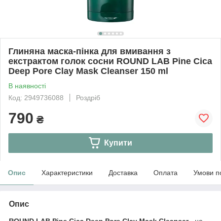
Глиняна маска-пінка для вмивання з
екстрактом голок сосни ROUND LAB Pine Cica
Deep Pore Clay Mask Cleanser 150 ml
В наявності
Код: 2949736088
Роздріб
790
₴
Купити
Опис
Характеристики
Доставка
Оплата
Умови п
Опис
ROUND LAB Pine Cica Deep Pore Clay Mask Cleanser
- це