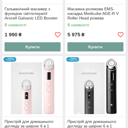
Гальванічний масажер з
Масажна роликова EMS-
функцією світлотерапії
насадка Medicube AGE-R V
Arocell Galvanic LED Booster
Roller Head рожева
для домашнього догляду за
В наявності
В наявності
шкірою
1 990
5 975
₴
₴
Купити
Купити
–29%
–29%
Пристрій для домашнього
Пристрій для домашнього
догляду за шкірою 6 в 1
догляду за шкірою 6 в 1