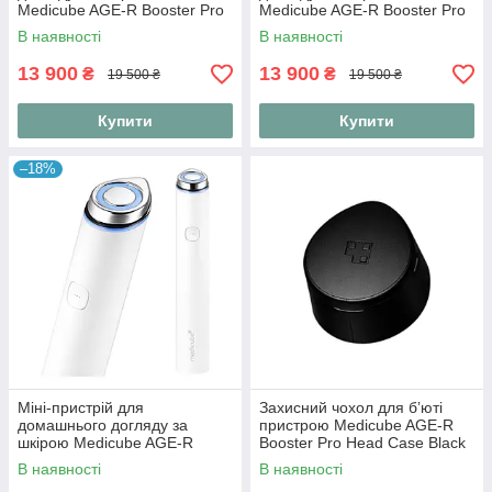
Medicube AGE-R Booster Pro
Medicube AGE-R Booster Pro
Pink
Black
В наявності
В наявності
13 900
13 900
₴
₴
19 500 ₴
19 500 ₴
Купити
Купити
–18%
Міні-пристрій для
Захисний чохол для бʼюті
домашнього догляду за
пристрою Medicube AGE-R
шкірою Medicube AGE-R
Booster Pro Head Case Black
Booster Pro Mini Білий
повнорозмірний
В наявності
В наявності