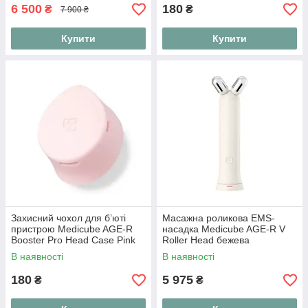
6 500
180
₴
₴
7 900 ₴
Купити
Купити
Захисний чохол для бʼюті
Масажна роликова EMS-
пристрою Medicube AGE-R
насадка Medicube AGE-R V
Booster Pro Head Case Pink
Roller Head бежева
повнорозмірний
В наявності
В наявності
180
5 975
₴
₴