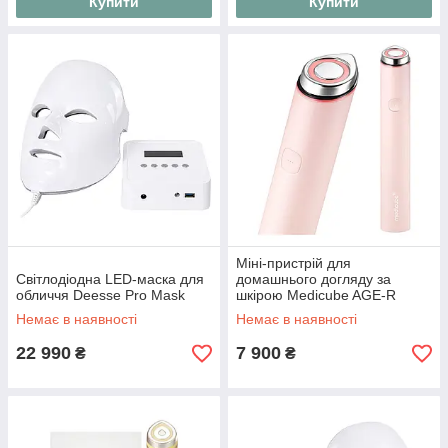
Купити
Купити
Міні-пристрій для
Світлодіодна LED-маска для
домашнього догляду за
обличчя Deesse Pro Mask
шкірою Medicube AGE-R
Booster Pro Mini Рожевий
Немає в наявності
Немає в наявності
22 990
7 900
₴
₴