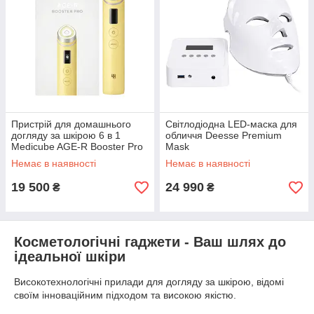
Пристрій для домашнього
Світлодіодна LED-маска для
догляду за шкірою 6 в 1
обличчя Deesse Premium
Medicube AGE-R Booster Pro
Mask
Yellow
Немає в наявності
Немає в наявності
19 500
24 990
₴
₴
Косметологічні гаджети - Ваш шлях до
ідеальної шкіри
Високотехнологічні прилади для догляду за шкірою, відомі
своїм інноваційним підходом та високою якістю.
Використанням найновіших досягнень науки і технологій для