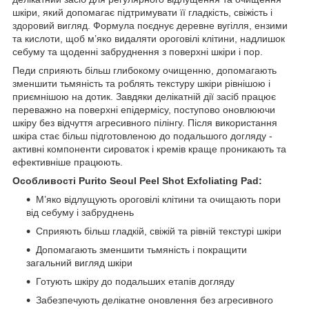
шкіри, який допомагає підтримувати її гладкість, свіжість і
здоровий вигляд. Формула поєднує деревне вугілля, ензими
та кислоти, щоб м’яко видаляти ороговілі клітини, надлишок
себуму та щоденні забруднення з поверхні шкіри і пор.
Педи сприяють більш глибокому очищенню, допомагають
зменшити тьмяність та роблять текстуру шкіри рівнішою і
приємнішою на дотик. Завдяки делікатній дії засіб працює
переважно на поверхні епідермісу, поступово оновлюючи
шкіру без відчуття агресивного пілінгу. Після використання
шкіра стає більш підготовленою до подальшого догляду -
активні компоненти сироваток і кремів краще проникають та
ефективніше працюють.
Особливості Purito Seoul Peel Shot Exfoliating Pad:
М’яко відлущують ороговілі клітини та очищають пори
від себуму і забруднень
Сприяють більш гладкій, свіжій та рівній текстурі шкіри
Допомагають зменшити тьмяність і покращити
загальний вигляд шкіри
Готують шкіру до подальших етапів догляду
Забезпечують делікатне оновлення без агресивного