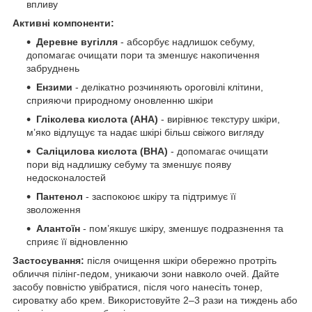
впливу
Активні компоненти:
Деревне вугілля
- абсорбує надлишок себуму,
допомагає очищати пори та зменшує накопичення
забруднень
Ензими
- делікатно розчиняють ороговілі клітини,
сприяючи природному оновленню шкіри
Гліколева кислота (AHA)
- вирівнює текстуру шкіри,
м’яко відлущує та надає шкірі більш свіжого вигляду
Саліцилова кислота (BHA)
- допомагає очищати
пори від надлишку себуму та зменшує появу
недосконалостей
Пантенол
- заспокоює шкіру та підтримує її
зволоження
Алантоїн
- пом’якшує шкіру, зменшує подразнення та
сприяє її відновленню
Застосування:
після очищення шкіри обережно протріть
обличчя пілінг-педом, уникаючи зони навколо очей. Дайте
засобу повністю увібратися, після чого нанесіть тонер,
сироватку або крем. Використовуйте 2–3 рази на тиждень або