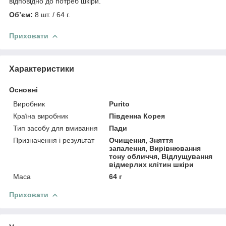
відповідно до потреб шкіри.
Об’єм:
8 шт. / 64 г.
Приховати
Характеристики
Основні
Виробник
Purito
Країна виробник
Південна Корея
Тип засобу для вмивання
Пади
Призначення і результат
Очищення, Зняття
запалення, Вирівнювання
тону обличчя, Відлущування
відмерлих клітин шкіри
Маса
64 г
Приховати