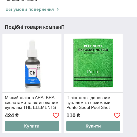
Всі умови повернення
Подібні товари компанії
М'який пілінг з AHA, BHA
Пілінг пед з деревним
кислотами та активованим
вугіллям та ензимами
вугіллям THE ELEMENTS
Purito Seoul Peel Shot
ABC Exfoliating Peel, 30 мл
Exfoliating Pad 8 г
424
110
₴
₴
Купити
Купити