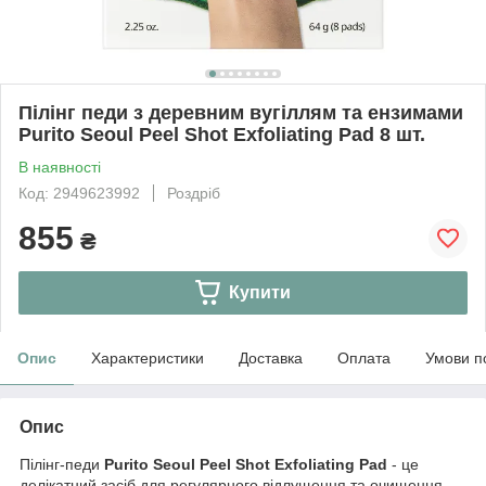
Пілінг педи з деревним вугіллям та ензимами
Purito Seoul Peel Shot Exfoliating Pad 8 шт.
В наявності
Код: 2949623992
Роздріб
855
₴
Купити
Опис
Характеристики
Доставка
Оплата
Умови п
Опис
Пілінг-педи
Purito Seoul Peel Shot Exfoliating Pad
- це
делікатний засіб для регулярного відлущення та очищення