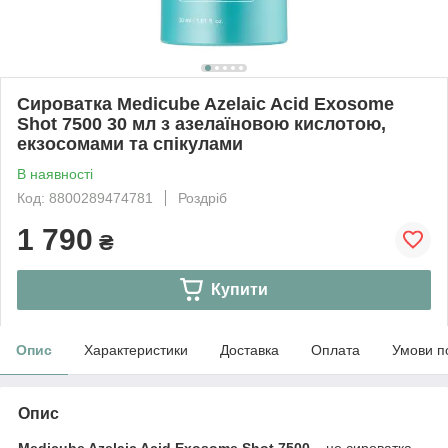
Сироватка Medicube Azelaic Acid Exosome
Shot 7500 30 мл з азелаїновою кислотою,
екзосомами та спікулами
В наявності
Код: 8800289474781
Роздріб
1 790
₴
Купити
Опис
Характеристики
Доставка
Оплата
Умови п
Опис
Medicube Azelaic Acid Exosome Shot 7500
– це сироватка