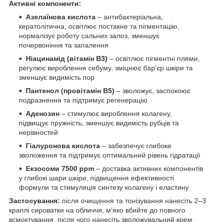
Активні компоненти:
Азелаїнова кислота
– антибактеріальна,
кератолітична, освітлює постакне та пігментацію,
нормалізує роботу сальних залоз, зменшує
почервоніння та запалення
Ніацинамід (вітамін B3)
– освітлює пігментні плями,
регулює вироблення себуму, зміцнює бар’єр шкіри та
зменшує видимість пор
Пантенол (провітамін B5)
– зволожує, заспокоює
подразнення та підтримує регенерацію
Аденозин
– стимулює вироблення колагену,
підвищує пружність, зменшує видимість рубців та
нерівностей
Гіалуронова кислота
– забезпечує глибоке
зволоження та підтримує оптимальний рівень гідратації
Екзосоми 7500 ppm
– доставка активних компонентів
у глибокі шари шкіри, підвищення ефективності
формули та стимуляція синтезу колагену і еластину
Застосування:
після очищення та тонізування нанесіть 2–3
краплі сироватки на обличчя, м’яко вбийте до повного
всмоктування, після чого нанесіть зволожувальний крем.