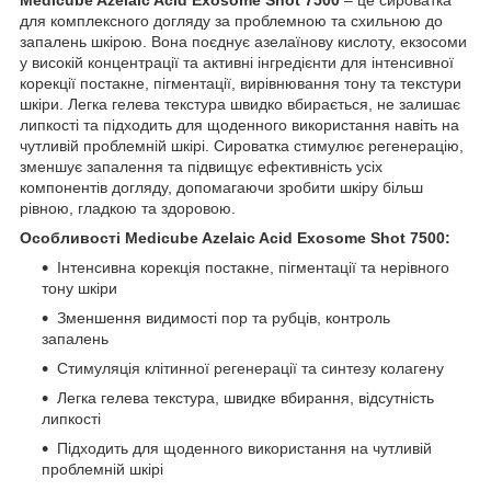
для комплексного догляду за проблемною та схильною до
запалень шкірою. Вона поєднує азелаїнову кислоту, екзосоми
у високій концентрації та активні інгредієнти для інтенсивної
корекції постакне, пігментації, вирівнювання тону та текстури
шкіри. Легка гелева текстура швидко вбирається, не залишає
липкості та підходить для щоденного використання навіть на
чутливій проблемній шкірі. Сироватка стимулює регенерацію,
зменшує запалення та підвищує ефективність усіх
компонентів догляду, допомагаючи зробити шкіру більш
рівною, гладкою та здоровою.
Особливості Medicube Azelaic Acid Exosome Shot 7500:
Інтенсивна корекція постакне, пігментації та нерівного
тону шкіри
Зменшення видимості пор та рубців, контроль
запалень
Стимуляція клітинної регенерації та синтезу колагену
Легка гелева текстура, швидке вбирання, відсутність
липкості
Підходить для щоденного використання на чутливій
проблемній шкірі