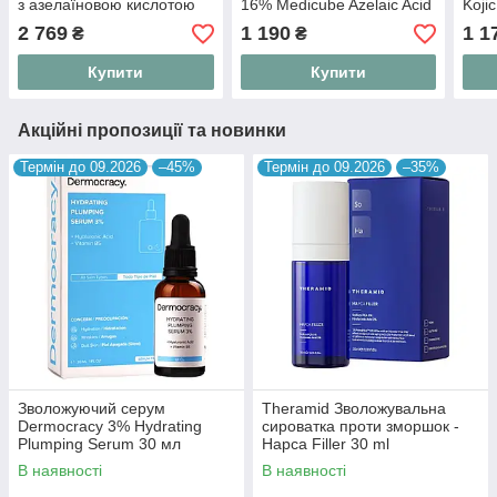
з азелаїновою кислотою
16% Medicube Azelaic Acid
Koji
16 BB Calming Serum 30
з аз
2 769
1 190
1 1
₴
₴
мл
та ч
Купити
Купити
Акційні пропозиції та новинки
Термін до 09.2026
–45%
Термін до 09.2026
–35%
Зволожуючий серум
Theramid Зволожувальна
Dermocracy 3% Hydrating
сироватка проти зморшок -
Plumping Serum 30 мл
Hapca Filler 30 ml
В наявності
В наявності