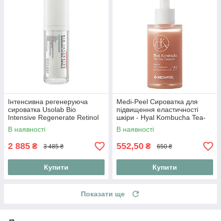
Інтенсивна регенеруюча
Medi-Peel Сироватка для
сироватка Usolab Bio
підвищення еластичності
Intensive Regenerate Retinol
шкіри - Hyal Kombucha Tea-
Ampoule 30 мл
Tox Ampoule 50 ml
В наявності
В наявності
2 885
552,50
₴
₴
3 485 ₴
650 ₴
Купити
Купити
Показати ще