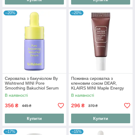
–20%
–20%
Сироватка з бакучіолом By
Поживна сироватка з
Wishtrend MINI Pore
кленовим соком DEAR,
Smoothing Bakuchiol Serum
KLAIRS MINI Maple Energy
10 ml
Infusing Serum 10 ml
В наявності
В наявності
356
296
₴
₴
445 ₴
370 ₴
Купити
Купити
–17%
–15%