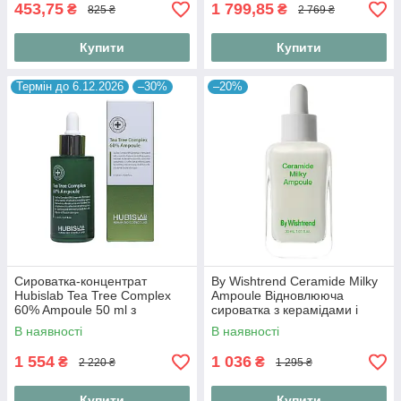
453,75
1 799,85
₴
₴
825 ₴
2 769 ₴
Купити
Купити
Термін до 6.12.2026
–30%
–20%
Сироватка-концентрат
By Wishtrend Ceramide Milky
Hubislab Tea Tree Complex
Ampoule Відновлююча
60% Ampoule 50 ml з
сироватка з керамідами і
екстрактом чайного дерева
центелою, 30 мл
В наявності
В наявності
60%
1 554
1 036
₴
₴
2 220 ₴
1 295 ₴
Купити
Купити