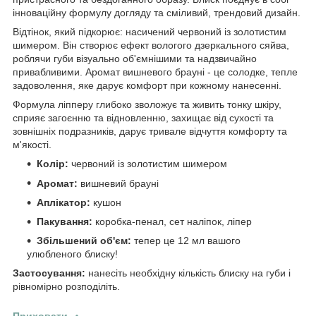
інноваційну формулу догляду та сміливий, трендовий дизайн.
Відтінок, який підкорює: насичений червоний із золотистим
шимером. Він створює ефект вологого дзеркального сяйва,
роблячи губи візуально об'ємнішими та надзвичайно
привабливими. Аромат вишневого брауні - це солодке, тепле
задоволення, яке дарує комфорт при кожному нанесенні.
Формула ліпперу глибоко зволожує та живить тонку шкіру,
сприяє загоєнню та відновленню, захищає від сухості та
зовнішніх подразників, дарує тривале відчуття комфорту та
м'якості.
Колір:
червоний із золотистим шимером
Аромат:
вишневий брауні
Аплікатор:
кушон
Пакування:
коробка-пенал, сет наліпок, ліпер
Збільшений об'єм:
тепер це 12 мл вашого
улюбленого блиску!
Застосування:
нанесіть необхідну кількість блиску на губи і
рівномірно розподіліть.
Приховати