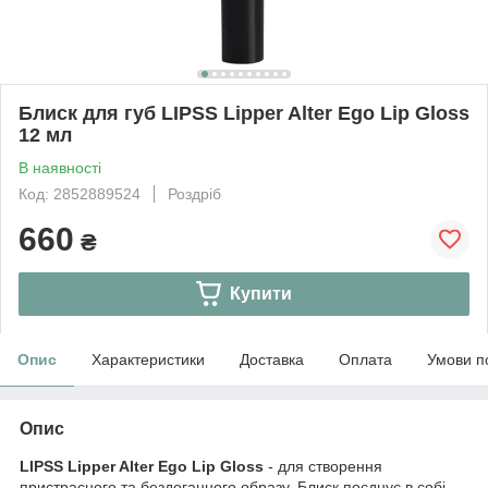
Блиск для губ LIPSS Lipper Alter Ego Lip Gloss
12 мл
В наявності
Код: 2852889524
Роздріб
660
₴
Купити
Опис
Характеристики
Доставка
Оплата
Умови п
Опис
LIPSS Lipper Alter Ego Lip Gloss
- для створення
пристрасного та бездоганного образу. Блиск поєднує в собі