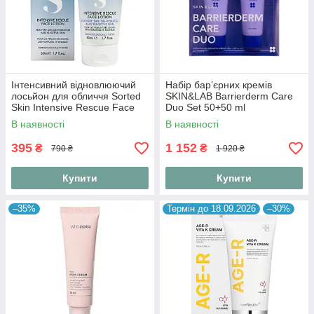
Інтенсивний відновлюючий
Набір бар’єрних кремів
лосьйон для обличчя Sorted
SKIN&LAB Barrierderm Care
Skin Intensive Rescue Face
Duo Set 50+50 ml
Lotion 50 ml
В наявності
В наявності
395
1 152
₴
₴
790 ₴
1 920 ₴
Купити
Купити
–35%
Термін до 18.09.2026
–30%