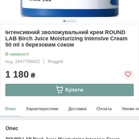
Інтенсивний зволожувальний крем ROUND
LAB Birch Juice Moisturizing Intensive Cream
50 ml з березовим соком
В наявності
Код: 2847765822
Роздріб
1 180
₴
Купити
Опис
Характеристики
Доставка
Оплата
Умови п
Опис
ROUND LAB Birch Juice Moisturizing Intensive Cream
—