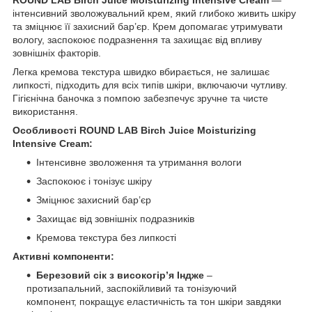
інтенсивний зволожувальний крем, який глибоко живить шкіру
та зміцнює її захисний бар’єр. Крем допомагає утримувати
вологу, заспокоює подразнення та захищає від впливу
зовнішніх факторів.
Легка кремова текстура швидко вбирається, не залишає
липкості, підходить для всіх типів шкіри, включаючи чутливу.
Гігієнічна баночка з помпою забезпечує зручне та чисте
використання.
Особливості ROUND LAB Birch Juice Moisturizing
Intensive Cream:
Інтенсивне зволоження та утримання вологи
Заспокоює і тонізує шкіру
Зміцнює захисний бар’єр
Захищає від зовнішніх подразників
Кремова текстура без липкості
Активні компоненти:
Березовий сік з високогір’я Індже
–
протизапальний, заспокійливий та тонізуючий
компонент, покращує еластичність та тон шкіри завдяки