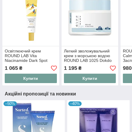
Освітлюючий крем
Легкий зволожувальний
ROU
ROUND LAB Vita
крем з морською водою
Calm
Niacinamide Dark Spot
ROUND LAB 1025 Dokdo
Засп
Cream 50 ml з вітаміном C
Light Cream 80 ml
мор
1 065
1 195
980
₴
₴
та ніацинамідом
Купити
Купити
Акційні пропозиції та новинки
–50%
–40%