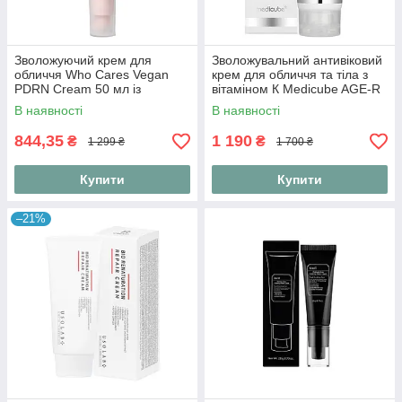
Зволожуючий крем для
Зволожувальний антивіковий
обличчя Who Cares Vegan
крем для обличчя та тіла з
PDRN Cream 50 мл із
вітаміном К Medicube AGE-R
веганськими
Vita K Cream 100 ml
В наявності
В наявності
полінуклеотидами
844,35
1 190
₴
₴
1 299 ₴
1 700 ₴
Купити
Купити
–21%