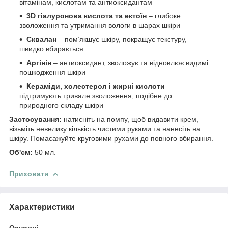
вітамінам, кислотам та антиоксидантам
3D гіалуронова кислота та ектоїн
– глибоке
зволоження та утримання вологи в шарах шкіри
Сквалан
– пом’якшує шкіру, покращує текстуру,
швидко вбирається
Аргінін
– антиоксидант, зволожує та відновлює видимі
пошкодження шкіри
Кераміди, холестерол і жирні кислоти
–
підтримують тривале зволоження, подібне до
природного складу шкіри
Застосування:
натисніть на помпу, щоб видавити крем,
візьміть невелику кількість чистими руками та нанесіть на
шкіру. Помасажуйте круговими рухами до повного вбирання.
Об'єм:
50 мл.
Приховати
Характеристики
Основні