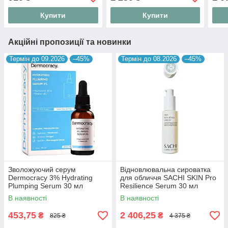
Купити
Купити
Акційні пропозиції та новинки
Термін до 09.2026
–45%
Термін до 08.2026
–45%
Зволожуючий серум
Відновлювальна сироватка
Dermocracy 3% Hydrating
для обличчя SACHI SKIN Pro
Plumping Serum 30 мл
Resilience Serum 30 мл
В наявності
В наявності
453,75
2 406,25
₴
₴
825 ₴
4 375 ₴