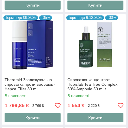
Купити
Купити
Термін до 09.2026
–35%
Термін до 6.12.2026
–30%
Theramid Зволожувальна
Сироватка-концентрат
сироватка проти зморшок -
Hubislab Tea Tree Complex
Hapca Filler 30 ml
60% Ampoule 50 ml з
екстрактом чайного дерева
В наявності
В наявності
60%
1 799,85
1 554
₴
₴
2 769 ₴
2 220 ₴
Купити
Купити