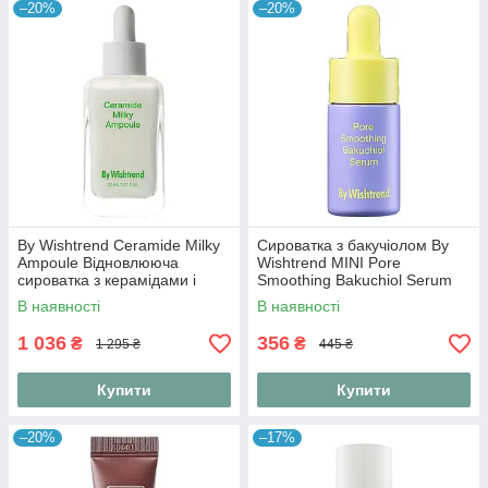
–20%
–20%
By Wishtrend Ceramide Milky
Сироватка з бакучіолом By
Ampoule Відновлююча
Wishtrend MINI Pore
сироватка з керамідами і
Smoothing Bakuchiol Serum
центелою, 30 мл
10 ml
В наявності
В наявності
1 036
356
₴
₴
1 295 ₴
445 ₴
Купити
Купити
–20%
–17%