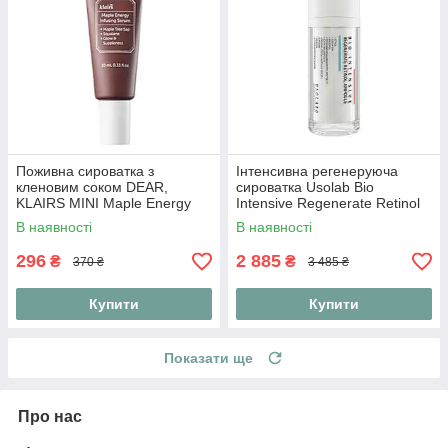
Поживна сироватка з
Інтенсивна регенеруюча
кленовим соком DEAR,
сироватка Usolab Bio
KLAIRS MINI Maple Energy
Intensive Regenerate Retinol
Infusing Serum 10 ml
Ampoule 30 мл
В наявності
В наявності
296
2 885
₴
₴
370 ₴
3 485 ₴
Купити
Купити
Показати ще
Про нас