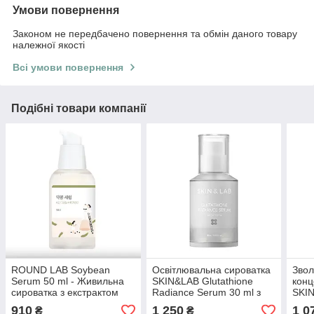
Умови повернення
Законом не передбачено повернення та обмін даного товару
належної якості
Всі умови повернення
Подібні товари компанії
ROUND LAB Soybean
Освітлювальна сироватка
Зво
Serum 50 ml - Живильна
SKIN&LAB Glutathione
конц
сироватка з екстрактом
Radiance Serum 30 ml з
SKIN
чорних соєвих бобів
глутатіоном
Ring
910
1 250
1 0
₴
₴