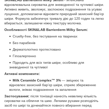
відновлювальна сироватка для зневодненої та чутливої шкіри.
Активно живить, зволожує, заспокоює подразнення та усуває
лущення, допомагаючи відновити природний захисний бар’єр
шкіри. Формула забезпечує тривалу дію до 120 годин та легко
вбирається, залишаючи ніжну текстуру молочка.
Особливості SKIN&LAB Barrierderm Milky Serum:
Cruelty-free, без тестування на тваринах
Без парабенів
Дерматологічно протестовано
Гіпоалергенно
Підходить для всіх типів шкіри, особливо для
зневодненої та чутливої
Активні компоненти:
Milk Ceramide Complex™ 3%
— зміцнює та
відновлює захисний бар’єр шкіри, сприяє збереженню
вологи, знімає подразнення та запалення
Застосування:
після тонізації нанесіть невелику кількість
сироватки на обличчя та шию. Легкими рухами розподіліть
засіб по шкірі та дочекайтеся повного вбирання перед