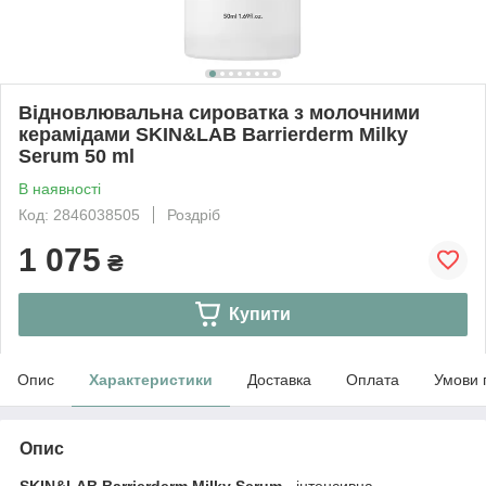
Відновлювальна сироватка з молочними
керамідами SKIN&LAB Barrierderm Milky
Serum 50 ml
В наявності
Код: 2846038505
Роздріб
1 075
₴
Купити
Опис
Характеристики
Доставка
Оплата
Умови 
Опис
SKIN&LAB Barrierderm Milky Serum
- інтенсивна