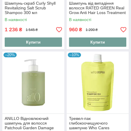
Шампунь-скраб Curly Shyll
Шампунь від випадіння
Revitalizing Salt Scrub
волосся RATED GREEN Real
Shampoo 300 мл
Grow Anti Hair Loss Treatment
Shampoo 200 мл
В наявності
В наявності
1 236
960
₴
₴
1 545 ₴
1 200 ₴
Купити
Купити
–20%
–10%
ANILLO Відновлюючий
Тревел-пак
шампунь для волосся
глибокоочищуючого
Patchouli Garden Damage
шампуню Who Cares