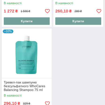
Repair Shampoo 450 мл
Shampoo 2.0 Fundamental
В наявності
В наявності
Repair 75 ml
1 272
260,10
₴
₴
1 590 ₴
289 ₴
Купити
Купити
–10%
Тревел-пак шампуню
безсульфатного WhoCares
Balancing Shampoo 75 ml
В наявності
296,10
₴
329 ₴