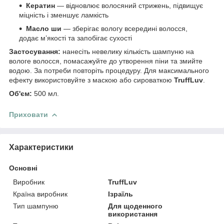
Кератин
— відновлює волосяний стрижень, підвищує
міцність і зменшує ламкість
Масло ши
— зберігає вологу всередині волосся,
додає м’якості та запобігає сухості
Застосування:
нанесіть невелику кількість шампуню на
вологе волосся, помасажуйте до утворення піни та змийте
водою. За потреби повторіть процедуру. Для максимального
ефекту використовуйте з маскою або сироваткою
TruffLuv
.
Об'єм:
500 мл.
Приховати
Характеристики
Основні
Виробник
TruffLuv
Країна виробник
Ізраїль
Тип шампуню
Для щоденного
використання