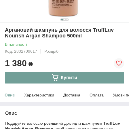
Аргановий шампунь для волосся TruffLuv
Nourish Argan Shampoo 500ml
В наявності
Код: 2802709617
Роздріб
1 380
₴
Купити
Опис
Характеристики
Доставка
Оплата
Умови п
Опис
Подаруйте волоссю розкішний догляд із шампунем
TruffLuv
Nourish Argan Shampoo
, який поєднує силу природи та