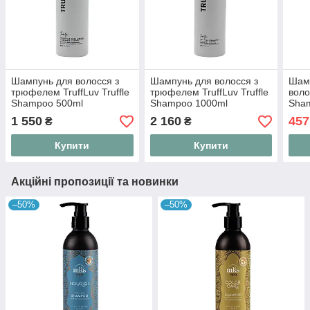
Шампунь для волосся з
Шампунь для волосся з
Шамп
трюфелем TruffLuv Truffle
трюфелем TruffLuv Truffle
воло
Shampoo 500ml
Shampoo 1000ml
Sha
1 550
2 160
457
₴
₴
Купити
Купити
Акційні пропозиції та новинки
–50%
–50%