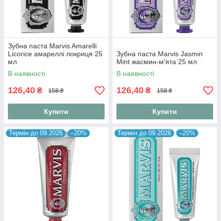
Зубна паста Marvis Amarelli
Licorice амареллі локриця 25
Зубна паста Marvis Jasmin
мл
Mint жасмин-м'ята 25 мл
В наявності
В наявності
126,40
126,40
₴
₴
158 ₴
158 ₴
Купити
Купити
Термін до 09.2026
–20%
Термін до 09.2026
–20%