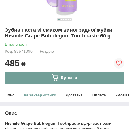
Зубна паста зі смаком виноградної жуйки
Hismile Grape Bubblegum Toothpaste 60 g
В наявності
Код: 93571890
Роздріб
485
₴
Купити
Опис
Характеристики
Доставка
Оплата
Умови 
Опис
Hismile Grape Bubblegum Toothpaste
відкриває новий
рівень догляду за усмішкою, поєднуючи яскравий смак