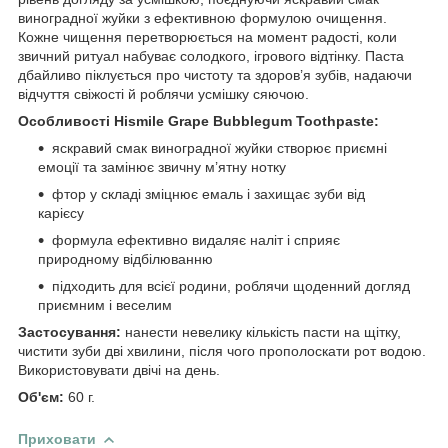
виноградної жуйки з ефективною формулою очищення.
Кожне чищення перетворюється на момент радості, коли
звичний ритуал набуває солодкого, ігрового відтінку. Паста
дбайливо піклується про чистоту та здоров’я зубів, надаючи
відчуття свіжості й роблячи усмішку сяючою.
Особливості Hismile Grape Bubblegum Toothpaste:
яскравий смак виноградної жуйки створює приємні
емоції та замінює звичну м’ятну нотку
фтор у складі зміцнює емаль і захищає зуби від
карієсу
формула ефективно видаляє наліт і сприяє
природному відбілюванню
підходить для всієї родини, роблячи щоденний догляд
приємним і веселим
Застосування:
нанести невелику кількість пасти на щітку,
чистити зуби дві хвилини, після чого прополоскати рот водою.
Використовувати двічі на день.
Об'єм:
60 г.
Приховати