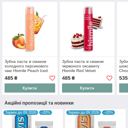
Зубна паста зі смаком
Зубна паста зі смаком
Зубн
холодного персикового
червоного оксамиту
шоко
чаю Hismile Peach Iced
Hismile Red Velvet
Choc
Tea Toothpaste 60 g
Toothpaste 60 g
485
485
535
₴
₴
Купити
Купити
Акційні пропозиції та новинки
Термін до 09.2026
–20%
Термін до 09.2026
–20%