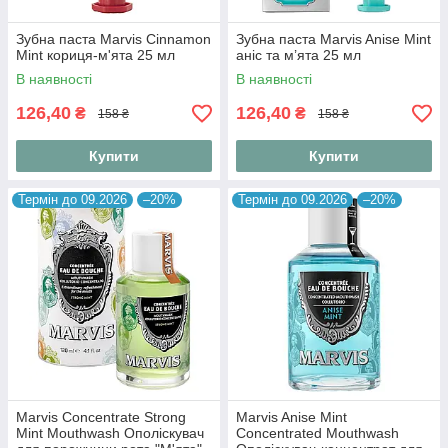
Зубна паста Marvis Cinnamon
Зубна паста Marvis Anise Mint
Mint кориця-м'ята 25 мл
аніс та м’ята 25 мл
В наявності
В наявності
126,40
126,40
₴
₴
158 ₴
158 ₴
Купити
Купити
Термін до 09.2026
–20%
Термін до 09.2026
–20%
Marvis Concentrate Strong
Marvis Anise Mint
Mint Mouthwash Ополіскувач
Concentrated Mouthwash