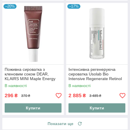
–20%
–17%
Поживна сироватка з
Інтенсивна регенеруюча
кленовим соком DEAR,
сироватка Usolab Bio
KLAIRS MINI Maple Energy
Intensive Regenerate Retinol
Infusing Serum 10 ml
Ampoule 30 мл
В наявності
В наявності
296
2 885
₴
₴
370 ₴
3 485 ₴
Купити
Купити
Показати ще