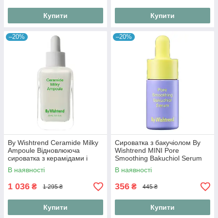
Купити
Купити
–20%
–20%
By Wishtrend Ceramide Milky
Сироватка з бакучіолом By
Ampoule Відновлююча
Wishtrend MINI Pore
сироватка з керамідами і
Smoothing Bakuchiol Serum
центелою, 30 мл
10 ml
В наявності
В наявності
1 036
356
₴
₴
1 295 ₴
445 ₴
Купити
Купити