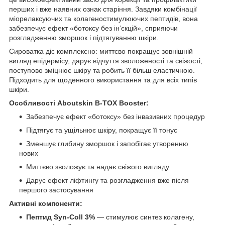
перших і вже наявних ознак старіння. Завдяки комбінації
міорелаксуючих та колагеностимулюючих пептидів, вона
забезпечує ефект «ботоксу без ін’єкцій», сприяючи
розгладженню зморшок і підтягуванню шкіри.
Сироватка діє комплексно: миттєво покращує зовнішній
вигляд епідермісу, дарує відчуття зволоженості та свіжості,
поступово зміцнює шкіру та робить її більш еластичною.
Підходить для щоденного використання та для всіх типів
шкіри.
Особливості Aboutskin B-TOX Booster:
Забезпечує ефект «ботоксу» без інвазивних процедур
Підтягує та ущільнює шкіру, покращує її тонус
Зменшує глибину зморшок і запобігає утворенню
нових
Миттєво зволожує та надає свіжого вигляду
Дарує ефект ліфтингу та розгладження вже після
першого застосування
Активні компоненти:
Пептид Syn-Coll 3%
— стимулює синтез колагену,