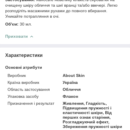
очищену шкіру обличчя та шиї вранці та/або ввечері. Легко
розподіліть масажними рухами до повного вбирання.
Уникайте потрапляння в очі.
Об'єм:
30 мл.
Приховати
Характеристики
Основні атрибути
Виробник
About Skin
Країна виробник
Україна
Область застосування
Обличчя
Упаковка засобу
Флакон
Призначення і результат
Живлення, Гладкість,
Підвищення пружності і
еластичності шкіри, Від
перших ознак старіння,
Розгладжуючий ефект,
Збереження пружності шкіри