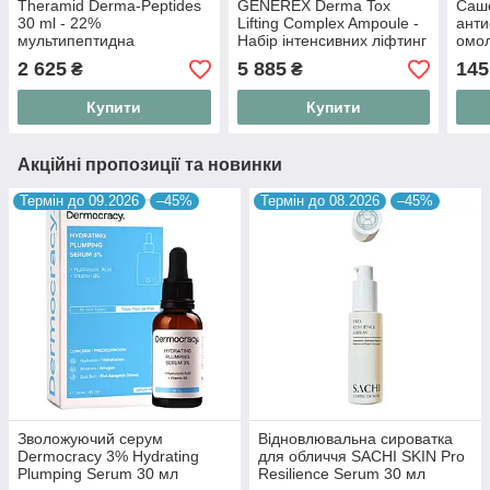
Theramid Derma-Peptides
GENEREX Derma Tox
Саш
30 ml - 22%
Lifting Complex Ampoule -
анти
мультипептидна
Набір інтенсивних ліфтинг
омо
сироватка для обличчя
ампул
осві
2 625
5 885
145
₴
₴
Abou
мл
Купити
Купити
Акційні пропозиції та новинки
Термін до 09.2026
–45%
Термін до 08.2026
–45%
Зволожуючий серум
Відновлювальна сироватка
Dermocracy 3% Hydrating
для обличчя SACHI SKIN Pro
Plumping Serum 30 мл
Resilience Serum 30 мл