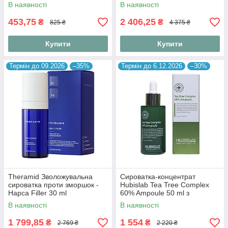
В наявності
В наявності
453,75
2 406,25
₴
₴
825 ₴
4 375 ₴
Купити
Купити
Термін до 09.2026
–35%
Термін до 6.12.2026
–30%
Theramid Зволожувальна
Сироватка-концентрат
сироватка проти зморшок -
Hubislab Tea Tree Complex
Hapca Filler 30 ml
60% Ampoule 50 ml з
екстрактом чайного дерева
В наявності
В наявності
60%
1 799,85
1 554
₴
₴
2 769 ₴
2 220 ₴