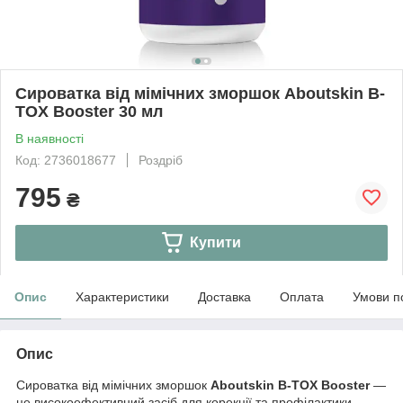
Сироватка від мімічних зморшок Aboutskin B-
TOX Booster 30 мл
В наявності
Код: 2736018677
Роздріб
795
₴
Купити
Опис
Характеристики
Доставка
Оплата
Умови п
Опис
Сироватка від мімічних зморшок
Aboutskin B-TOX Booster
—
це високоефективний засіб для корекції та профілактики