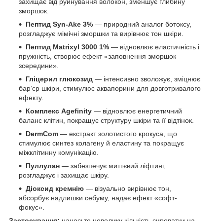
захищає від руйнування волокон, зменшує глибину
зморшок.
Пептид Syn-Ake 3%
— природний аналог ботоксу,
розгладжує мімічні зморшки та вирівнює тон шкіри.
Пептид Matrixyl 3000 1%
— відновлює еластичність і
пружність, створює ефект «заповнення зморшок
зсередини».
Гліцерил глюкозид
— інтенсивно зволожує, зміцнює
бар’єр шкіри, стимулює аквапорини для довготривалого
ефекту.
Комплекс Agefinity
— відновлює енергетичний
баланс клітин, покращує структуру шкіри та її відтінок.
DermCom
— екстракт золотистого крокуса, що
стимулює синтез колагену й еластину та покращує
міжклітинну комунікацію.
Пуллулан
— забезпечує миттєвий ліфтинг,
розгладжує і захищає шкіру.
Діоксид кремнію
— візуально вирівнює тон,
абсорбує надлишки себуму, надає ефект «софт-
фокус».
Застосування:
наносьте невелику кількість сироватки на