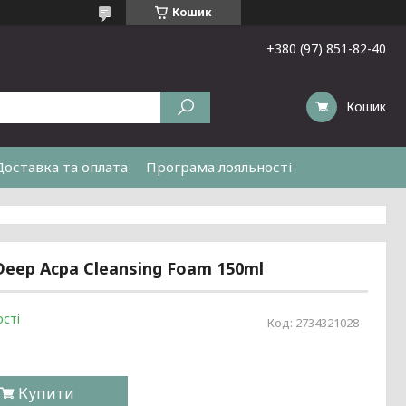
Кошик
+380 (97) 851-82-40
Кошик
Доставка та оплата
Програма лояльності
eep Acpa Cleansing Foam 150ml
сті
Код:
2734321028
Купити