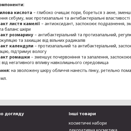
омпоненти:
цилова кислота
– глибоко очищає пори, бореться з акне, зменш
ння себуму, має протизапальні та антибактеріальні властивості
акт листя камелії
– антиоксидант, заспокоює подразнення, зм
та баланс шкіри
ракт розмарину
– антибактеріальний та протизапальний, регу
ркуляцію та захищає від вільних радикалів
ракт календули
– протизапальний та антибактеріальний, заспо
ацію, підтримує вологу
ракт ромашки
– зменшує почервоніння та запалення, заспокоює
 від негативного впливу навколишнього середовища
ання:
на зволожену шкіру обличчя нанесіть пінку, ретельно по
 мл.
по догляду
Інші товари
косметичні набори
декоративна косметика