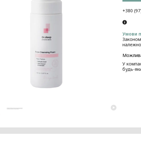
+380 (97
Законом
належно
У компан
будь-як