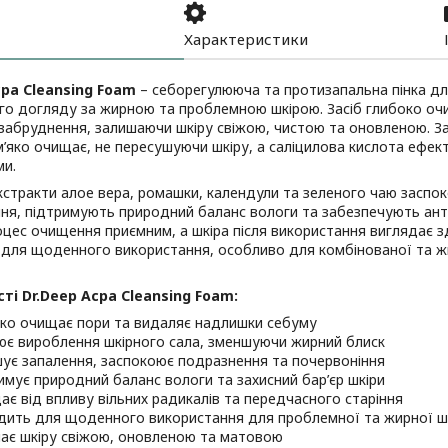
Характеристики
cpa Cleansing Foam
– себорегулююча та протизапальна пінка дл
го догляду за жирною та проблемною шкірою. Засіб глибоко оч
забруднення, залишаючи шкіру свіжою, чистою та оновленою. За
м’яко очищає, не пересушуючи шкіру, а саліцилова кислота ефек
ми.
кстракти алое вера, ромашки, календули та зеленого чаю засп
ня, підтримують природний баланс вологи та забезпечують ант
цес очищення приємним, а шкіра після використання виглядає 
для щоденного використання, особливо для комбінованої та жи
ті Dr.Deep Acpa Cleansing Foam:
ко очищає пори та видаляє надлишки себуму
ює вироблення шкірного сала, зменшуючи жирний блиск
ує запалення, заспокоює подразнення та почервоніння
имує природний баланс вологи та захисний бар’єр шкіри
ає від впливу вільних радикалів та передчасного старіння
дить для щоденного використання для проблемної та жирної ш
ає шкіру свіжою, оновленою та матовою