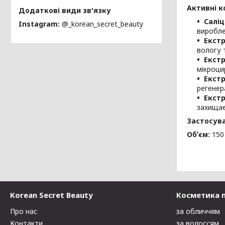
Активні к
Салі
Instagram
@_korean_secret_beauty
виробле
Екстр
вологу 
Екст
мікроци
Екст
регенер
Екст
захищає
Застосув
Обʼєм:
150
Korean Secret Beauty
Косметика 
Про нас
за обличчям
Контакти
за волоссям