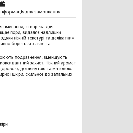
Інформація для замовлення
я вмивання, створена для
ищає пори, видаляє надлишки
вдяки ніжній текстурі та делікатним
тивно бореться з акне та
окоюють подразнення, зменшують
иоксидантний захист. Ніжний аромат
здоровою, доглянутою та матовою.
рної шкіри, схильної до запальних
кіри