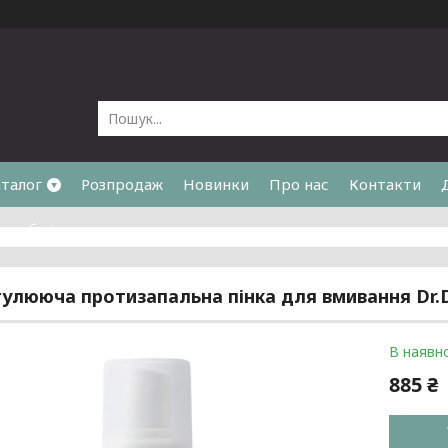
талог
Розпродаж
Новинки
Про нас
Контакти
та обмін
улююча протизапальна пінка для вмивання Dr.D
В наявно
885 ₴