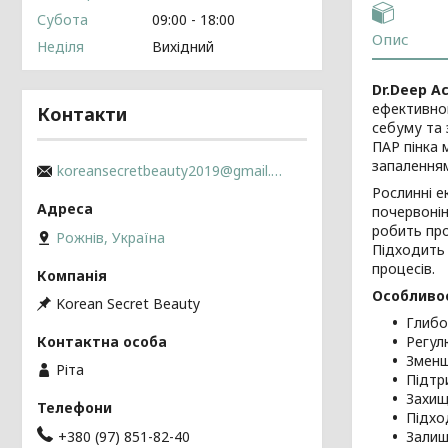
Субота
09:00
18:00
Опис
Неділя
Вихідний
Dr.Deep A
ефективно
Контакти
себуму та 
ПАР пінка 
запалення
koreansecretbeauty2019@gmail.com
Рослинні е
почервонін
робить про
Рожнів, Україна
Підходить 
процесів.
Особливос
Korean Secret Beauty
Глибо
Регул
Зменш
Ріта
Підтр
Захищ
Підхо
+380 (97) 851-82-40
Залиш