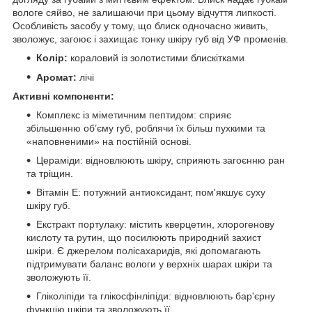
вологе сяйво, не залишаючи при цьому відчуття липкості.
Особливість засобу у тому, що блиск одночасно живить,
зволожує, загоює і захищає тонку шкіру губ від УФ променів.
Колір:
кораловий із золотистими блискітками
Аромат:
лічі
Активні компоненти:
Комплекс із міметичним пептидом: сприяє
збільшенню об’єму губ, роблячи їх більш пухкими та
«наповненими» на постійній основі.
Цераміди: відновлюють шкіру, сприяють загоєнню ран
та тріщин.
Вітамін Е: потужний антиоксидант, пом'якшує суху
шкіру губ.
Екстракт портулаку: містить кверцетин, хлорогенову
кислоту та рутин, що посилюють природний захист
шкіри. Є джерелом полісахаридів, які допомагають
підтримувати баланс вологи у верхніх шарах шкіри та
зволожують її.
Гліколіпіди та глікосфінліпіди: відновлюють бар'єрну
функцію шкіри та зволожують її.