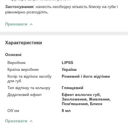
Застосування:
нанесіть необхідну кількість блиску на губи і
рівномірно розподіліть.
Приховати
Характеристики
Основні
Виробник
LIPSS
Країна виробник
Україна
Колір та відтінок засобу
Рожевий і його відтінки
для губ
Тип відтінку та кольору
Глянцевий
Додатковий ефект
Ефект вологих губ,
Зволоження, Живлення,
Пом'якшення, Блиск
Об`єм
8 мл
Приховати