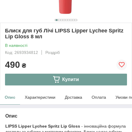
Блиск для губ Лічі LIPSS Lipper Lychee Spritz
Lip Gloss 8 мл
В наявності
Код: 2693934812
Роздріб
490
₴
Купити
Опис
Характеристики
Доставка
Оплата
Умови п
Опис
LIPSS Lipper Lychee Spritz Lip Gloss
- інноваційна формула
догляду за губами з миттєвим ефектом. Блиск надає губкам