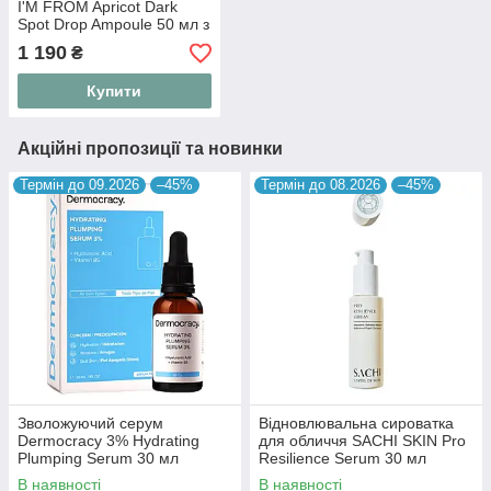
I'M FROM Apricot Dark
Spot Drop Ampoule 50 мл з
абрикосом
1 190
₴
Купити
Акційні пропозиції та новинки
Термін до 09.2026
–45%
Термін до 08.2026
–45%
Зволожуючий серум
Відновлювальна сироватка
Dermocracy 3% Hydrating
для обличчя SACHI SKIN Pro
Plumping Serum 30 мл
Resilience Serum 30 мл
В наявності
В наявності