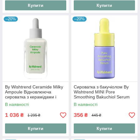
Купити
Купити
–20%
–20%
By Wishtrend Ceramide Milky
Сироватка з бакучіолом By
Ampoule Відновлююча
Wishtrend MINI Pore
сироватка з керамідами і
Smoothing Bakuchiol Serum
центелою, 30 мл
10 ml
В наявності
В наявності
1 036
356
₴
₴
1 295 ₴
445 ₴
Купити
Купити