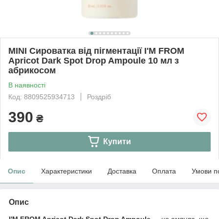
MINI Сироватка від пігментації I'M FROM
Apricot Dark Spot Drop Ampoule 10 мл з
абрикосом
В наявності
Код: 8809525934713
Роздріб
390
₴
Купити
Опис
Характеристики
Доставка
Оплата
Умови п
Опис
I'M FROM Apricot Dark Spot Drop Ampoule
— це ампула, що