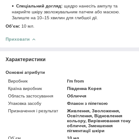
Спеціальний догляд:
щедро нанесіть ампулу та
накрийте шкіру зволожувальним патчем або маскою.
Залиште на 10–15 хвилин для глибшої дії.
Об’єм:
10 мл.
Приховати
Характеристики
Основні атрибути
Виробник
I'm from
Країна виробник
Південна Корея
Область застосування
Обличчя
Упаковка засобу
Флакон з піпеткою
Призначення і результат
Живлення, Зволоження,
Освітлення, Відновлення
кольору, Вирівнювання тону
обличчя, Зменшення
пігментації шкіри
Об`єм
10 мл