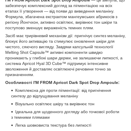
забезпечує комплексний догляд за пігментацією на всіх
етапах її утворення — від появи до виведення меланіну.
Формула, збагачена екстрактом мангеумських абрикосів з
регіону Йонгчхон, активно освітлює, вирівнює тон шкіри та
поступово зменшує вираженість темних плям.
Засіб має трирівневий механізм дії: пригнічує синтез меланіну,
блокує його активацію та стимулює оновлення шкіри для
чистого, сяючого вигляду. Завдяки капсульній технології
Melting Shot Capsule™ активні компоненти швидко
проникають у глибокі шари дерми, не залишаючи липкості, а
система Apricot Hyal 3D Cube™ підтримує інтенсивне
зволоження й доставляє освітлюючі речовини точно за
призначенням.
Особливості I'M FROM Apricot Dark Spot Drop Ampoule:
Комплексна дія проти пігментації: від пригнічення
синтезу до відлущування меланіну
Візуально освітлює шкіру та вирівнює тон
Ідеальна для щоденного догляду або точкової роботи
з темними плямами
Легка шовковиста текстура без липкості