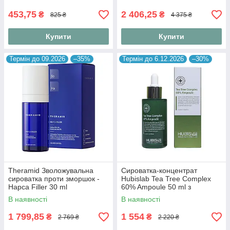
453,75
2 406,25
₴
₴
825 ₴
4 375 ₴
Купити
Купити
Термін до 09.2026
–35%
Термін до 6.12.2026
–30%
Theramid Зволожувальна
Сироватка-концентрат
сироватка проти зморшок -
Hubislab Tea Tree Complex
Hapca Filler 30 ml
60% Ampoule 50 ml з
екстрактом чайного дерева
В наявності
В наявності
60%
1 799,85
1 554
₴
₴
2 769 ₴
2 220 ₴