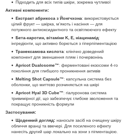
Підходить для всіх типів шкіри, зокрема чутливої
Активні компоненти:
Екстракт абрикоса з Йонгчхона
: використовується
цілий фрукт — шкірка, м’якоть і насіння — для
потужного антиоксидантного та освітлюючого ефекту
Бета-каротин, вітаміни K, E, ніацинамід
:
інгредієнти, що активно борються з гіперпігментацією
Транексамова кислота
: клінічно доведений
компонент для зменшення плям і почервонінь
Apricot Dualosome™
: ферментовані екзосоми 4-го
покоління для глибшого проникнення активів
Melting Shot Capsule™
: капсульна система без
оболонки, що миттєво розчиняється на шкірі
Apricot Hyal 3D Cube™
: гіалуронова система
тривимірної дії, що забезпечує глибоке зволоження та
покращує проникність формули
Застосування:
Щоденний догляд:
наносьте засіб на очищену шкіру
обличчя вранці та ввечері. Для посиленого ефекту
нанесіть другий шар локально на зони з пігментацією.