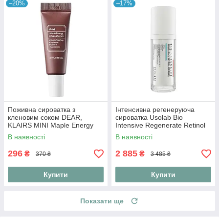
–20%
–17%
Поживна сироватка з
Інтенсивна регенеруюча
кленовим соком DEAR,
сироватка Usolab Bio
KLAIRS MINI Maple Energy
Intensive Regenerate Retinol
Infusing Serum 10 ml
Ampoule 30 мл
В наявності
В наявності
296
2 885
₴
₴
370 ₴
3 485 ₴
Купити
Купити
Показати ще