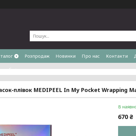
талог
Розпродаж
Новинки
Про нас
Контакти
та обмін
асок-плівок MEDIPEEL In My Pocket Wrapping Ma
В наявно
670 ₴