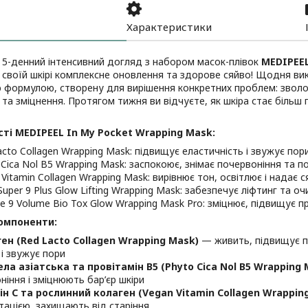
Характеристики
5-денний інтенсивний догляд з набором масок-плівок
MEDIPEEL
своїй шкірі комплексне оновлення та здорове сяйво! Щодня ви
 формулою, створену для вирішення конкретних проблем: зволо
 та зміцнення. Протягом тижня ви відчуєте, як шкіра стає більш
ті MEDIPEEL In My Pocket Wrapping Mask:
acto Collagen Wrapping Mask: підвищує еластичність і звужує по
 Cica Nol B5 Wrapping Mask: заспокоює, знімає почервоніння та п
Vitamin Collagen Wrapping Mask: вирівнює тон, освітлює і надає с
Super 9 Plus Glow Lifting Wrapping Mask: забезпечує ліфтинг та о
de 9 Volume Bio Tox Glow Wrapping Mask Pro: зміцнює, підвищує п
омпоненти:
ен (Red Lacto Collagen Wrapping Mask)
— живить, підвищує п
 і звужує пори
ла азіатська та провітамін B5 (Phyto Cica Nol B5 Wrapping 
ніння і зміцнюють бар’єр шкіри
ін C та рослинний колаген (Vegan Vitamin Collagen Wrappin
нтацією, захищають від старіння