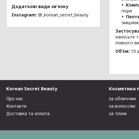
Компл
пори
Instagram
@_korean_secret_beauty
Пепти
зміцнюю
Застосув
наносьте т
повного ви
Об’єм:
10 
Korean Secret Beauty
Косметика 
Про нас
за обличчям
Контакти
за волоссям
Доставка та оплата
за тілом