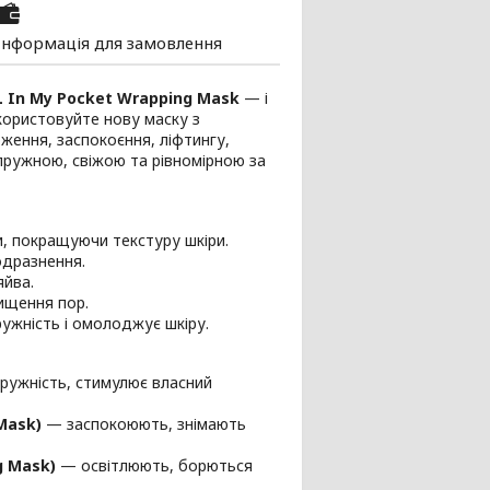
Інформація для замовлення
 In My Pocket Wrapping Mask
— і
користовуйте нову маску з
ження, заспокоєння, ліфтингу,
 пружною, свіжою та рівномірною за
ри, покращуючи текстуру шкіри.
одразнення.
яйва.
чищення пор.
ружність і омолоджує шкіру.
ружність, стимулює власний
Mask)
— заспокоюють, знімають
g Mask)
— освітлюють, борються