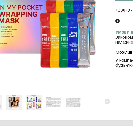
+380 (97
Законом
належно
У компан
будь-як