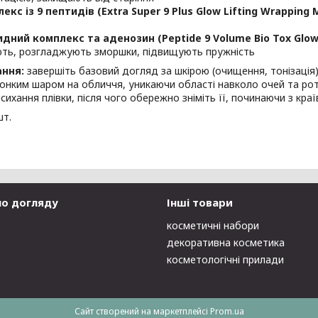
екс із 9 пептидів (Extra Super 9 Plus Glow Lifting Wrapping 
дний комплекс та аденозин (Peptide 9 Volume Bio Tox Glo
ть, розгладжують зморшки, підвищують пружність
ання:
завершіть базовий догляд за шкірою (очищення, тонізація
онким шаром на обличчя, уникаючи області навколо очей та рот
сихання плівки, після чого обережно зніміть її, починаючи з краї
шт.
по догляду
Інші товари
косметичні набори
декоративна косметика
косметологічні прилади
Сайт створений на маркетплейсі
Prom.ua