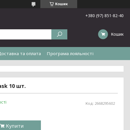
Кошик
+380 (97) 851-82-40
Кошик
Доставка та оплата
Програма лояльності
sk 10 шт.
сті
Код:
2668295602
Купити