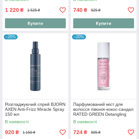
1 220
740
₴
₴
1 525 ₴
925 ₴
Купити
Купити
–20%
–20%
Розгладжуючий спрей BJORN
Парфумований міст для
AXEN Anti-Frizz Miracle Spray
волосся півонія-кокос-сандал
150 мл
RATED GREEN Detangling
Perfume Hair Mist Peony-
В наявності
В наявності
Coconut-Sandal 80 мл
920
724
₴
₴
1 150 ₴
905 ₴