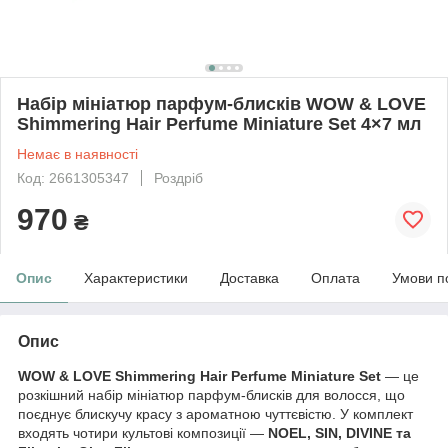
Набір мініатюр парфум-блисків WOW & LOVE
Shimmering Hair Perfume Miniature Set 4×7 мл
Немає в наявності
Код: 2661305347
Роздріб
970
₴
Опис
Характеристики
Доставка
Оплата
Умови п
Опис
WOW & LOVE Shimmering Hair Perfume Miniature Set
— це
розкішний набір мініатюр парфум-блисків для волосся, що
поєднує блискучу красу з ароматною чуттєвістю. У комплект
входять чотири культові композиції —
NOEL, SIN, DIVINE та