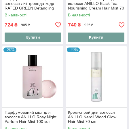
волосся лічі-троянда-кедр
волосся ANILLO Black Tea
RATED GREEN Detangling
Nourishing Cream Hair Mist 70
Perfume Hair Mist Lychee-
мл
В наявності
В наявності
Rose-Cedar 80 мл
724
740
₴
₴
905 ₴
925 ₴
Купити
Купити
–20%
–20%
Парфумований міст для
Крем-спрей для волосся
волосся ANILLO Rosy Night
ANILLO Neroli Wood Glow
Parfum Hair Mist 100 мл
Hair Mist 70 мл
В наявності
В наявності