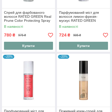
Спрей для фарбованого
Парфумований міст для
волосся RATED GREEN Real
волосся лимон-фрезія-
Prune Color Protecting Spray
мускус RATED GREEN
80 мл з екстрактом сливи
Detangling Perfume Hair Mist
В наявності
В наявності
Lemon-Freesia-Musk 80 мл
780
724
₴
₴
975 ₴
905 ₴
Купити
Купити
–20%
–20%
Парфумований міст для
Поживний крем-спрей для