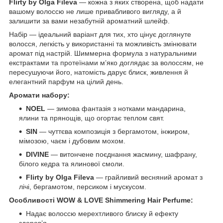
Flirty by Olga Fileva
— кожна з яких створена, щоб надати
вашому волоссю не лише привабливого вигляду, а й
залишити за вами незабутній ароматний шлейф.
Набір — ідеальний варіант для тих, хто цінує доглянуте
волосся, легкість у використанні та можливість змінювати
аромат під настрій. Шиммерна формула з натуральними
екстрактами та протеїнами м’яко доглядає за волоссям, не
пересушуючи його, натомість дарує блиск, живлення й
елегантний парфум на цілий день.
Аромати набору:
NOEL
— зимова фантазія з нотками мандарина,
ялини та прянощів, що огортає теплом свят.
SIN
— чуттєва композиція з бергамотом, інжиром,
мімозою, чаєм і дубовим мохом.
DIVINE
— витончене поєднання жасмину, шафрану,
білого кедра та ялинової смоли.
Flirty by Olga Fileva
— грайливий весняний аромат з
лічі, бергамотом, персиком і мускусом.
Особливості WOW & LOVE Shimmering Hair Perfume:
Надає волоссю мерехтливого блиску й ефекту
здоров’я