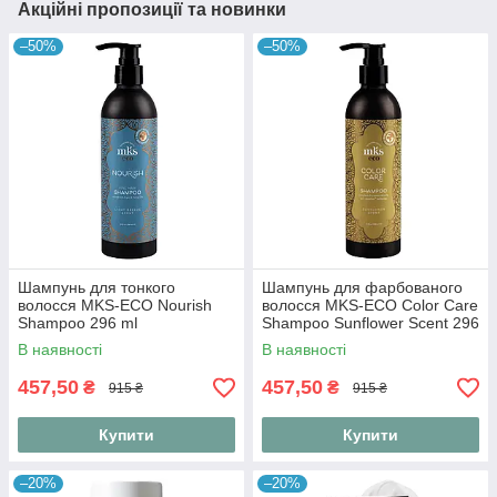
Акційні пропозиції та новинки
–50%
–50%
Шампунь для тонкого
Шампунь для фарбованого
волосся MKS-ECO Nourish
волосся MKS-ECO Color Care
Shampoo 296 ml
Shampoo Sunflower Scent 296
ml
В наявності
В наявності
457,50
457,50
₴
₴
915 ₴
915 ₴
Купити
Купити
–20%
–20%