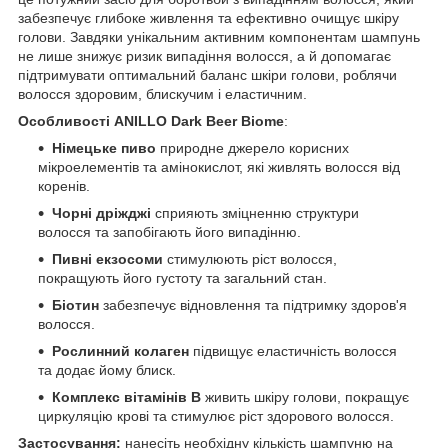
забезпечує глибоке живлення та ефективно очищує шкіру
голови. Завдяки унікальним активним компонентам шампунь
не лише знижує ризик випадіння волосся, а й допомагає
підтримувати оптимальний баланс шкіри голови, роблячи
волосся здоровим, блискучим і еластичним.
Особливості ANILLO Dark Beer Biome
:
Німецьке пиво
природне джерело корисних
мікроелементів та амінокислот, які живлять волосся від
коренів.
Чорні дріжджі
сприяють зміцненню структури
волосся та запобігають його випадінню.
Пивні екзосоми
стимулюють ріст волосся,
покращують його густоту та загальний стан.
Біотин
забезпечує відновлення та підтримку здоров'я
волосся.
Рослинний колаген
підвищує еластичність волосся
та додає йому блиск.
Комплекс вітамінів В
живить шкіру голови, покращує
циркуляцію крові та стимулює ріст здорового волосся.
Застосування:
нанесіть необхідну кількість шампуню на