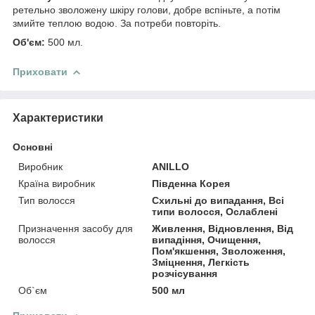
ретельно зволожену шкіру голови, добре вспіньте, а потім
змийте теплою водою. За потреби повторіть.
Об'єм:
500 мл.
Приховати
Характеристики
Основні
Виробник
ANILLO
Країна виробник
Південна Корея
Тип волосся
Схильні до випадання, Всі
типи волосся, Ослаблені
Призначення засобу для
Живлення, Відновлення, Від
волосся
випадіння, Очищення,
Пом'якшення, Зволоження,
Зміцнення, Легкість
розчісування
Об`єм
500 мл