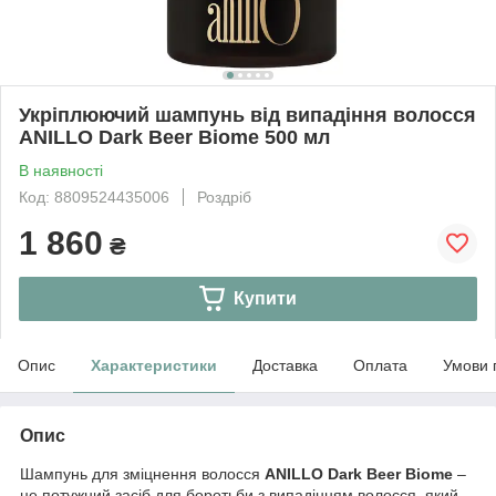
Укріплюючий шампунь від випадіння волосся
ANILLO Dark Beer Biome 500 мл
В наявності
Код: 8809524435006
Роздріб
1 860
₴
Купити
Опис
Характеристики
Доставка
Оплата
Умови 
Опис
Шампунь для зміцнення волосся
ANILLO Dark Beer Biome
–
це потужний засіб для боротьби з випадінням волосся, який