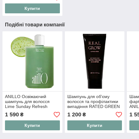
Купити
Подібні товари компанії
ANILLO Освіжаючий
Шампунь для об'єму
Шам
шампунь для волосся
волосся та профілактики
фарб
Lime Sunday Refresh
випадіння RATED GREEN
ANIL
Shampoo 450 мл
Real Grow Anti Hair Loss
Colo
1 590
1 200
1 5
₴
₴
Extra Volume Shampoo
мл
200 мл
Купити
Купити