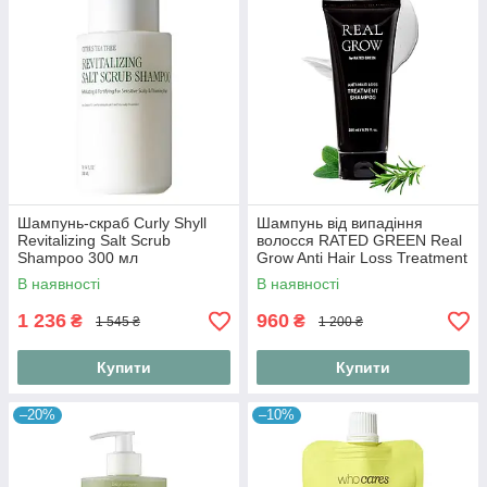
Шампунь-скраб Curly Shyll
Шампунь від випадіння
Revitalizing Salt Scrub
волосся RATED GREEN Real
Shampoo 300 мл
Grow Anti Hair Loss Treatment
Shampoo 200 мл
В наявності
В наявності
1 236
960
₴
₴
1 545 ₴
1 200 ₴
Купити
Купити
–20%
–10%