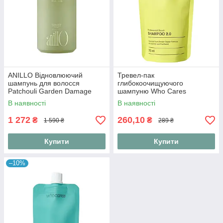
ANILLO Відновлюючий
Тревел-пак
шампунь для волосся
глибокоочищуючого
Patchouli Garden Damage
шампуню Who Cares
Repair Shampoo 450 мл
Shampoo 2.0 Fundamental
В наявності
В наявності
Repair 75 ml
1 272
260,10
₴
₴
1 590 ₴
289 ₴
Купити
Купити
–10%