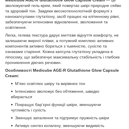
зволожуючий гель-крем, який повертає шкірі природне сяйво
та здоровий тон. Завдяки високотехнологічній формулі з
нанокапсулами глутатіону, засіб працює на клітинному рівні,
забезпечуючи інтенсивне відновлення, зволоження та
освітлення.
Легка, гелева текстура дарує миттєве відчуття комфорту, не
залишаючи жирної плівки, а потужний комплекс активних
компонентів активно бореться з тьмяністю, сухістю та
ознаками старіння. Кожна капсула глутатіону укладена в
ліпосому, що забезпечує максимальну стабільність і глибоке
проникнення діючих речовин.
Особливості Medicube AGE-R Glutathione Glow Capsule
Cream:
М’яко освітлює шкіру та вирівнює тон
Інтенсивно зволожує без обтяження, швидко
вбирається
Покращує бар’єрні функції шкіри, зменшуючи
чутливість і сухість
Зменшує запалення та підтримує пружність шкіри
Активує синтез колагену, зменшуючи видимість