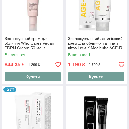
Зволожуючий крем для
Зволожувальний антивіковий
обличчя Who Cares Vegan
крем для обличчя та тіла з
PDRN Cream 50 мл із
вітаміном К Medicube AGE-R
веганськими
Vita K Cream 100 ml
В наявності
В наявності
полінуклеотидами
844,35
1 190
₴
₴
1 299 ₴
1 700 ₴
Купити
Купити
–21%