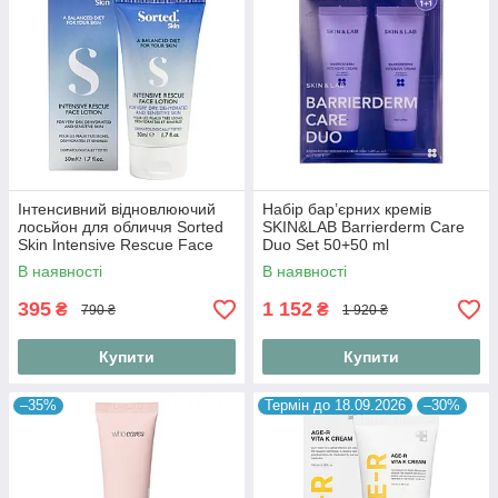
Інтенсивний відновлюючий
Набір бар’єрних кремів
лосьйон для обличчя Sorted
SKIN&LAB Barrierderm Care
Skin Intensive Rescue Face
Duo Set 50+50 ml
Lotion 50 ml
В наявності
В наявності
395
1 152
₴
₴
790 ₴
1 920 ₴
Купити
Купити
–35%
Термін до 18.09.2026
–30%