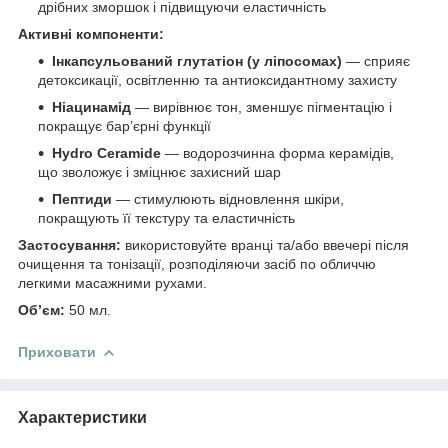
дрібних зморшок і підвищуючи еластичність
Активні компоненти:
Інкапсульований глутатіон (у ліпосомах)
— сприяє
детоксикації, освітленню та антиоксидантному захисту
Ніацинамід
— вирівнює тон, зменшує пігментацію і
покращує бар’єрні функції
Hydro Ceramide
— водорозчинна форма керамідів,
що зволожує і зміцнює захисний шар
Пептиди
— стимулюють відновлення шкіри,
покращують її текстуру та еластичність
Застосування:
використовуйте вранці та/або ввечері після
очищення та тонізації, розподіляючи засіб по обличчю
легкими масажними рухами.
Обʼєм:
50 мл.
Приховати
Характеристики