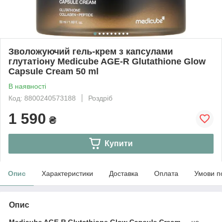
Зволожуючий гель-крем з капсулами
глутатіону Medicube AGE-R Glutathione Glow
Capsule Cream 50 ml
В наявності
Код: 8800240573188
Роздріб
1 590
₴
Купити
Опис
Характеристики
Доставка
Оплата
Умови п
Опис
Medicube AGE-R Glutathione Glow Capsule Cream
— це