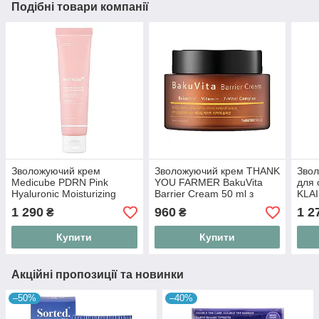
Подібні товари компанії
Зволожуючий крем
Зволожуючий крем THANK
Звол
Medicube PDRN Pink
YOU FARMER BakuVita
для 
Hyaluronic Moisturizing
Barrier Cream 50 ml з
KLAI
Cream 50 мл з
бакучіолом і вітамінами C
Clea
1 290
960
1 2
₴
₴
полінуклеотидами та
та E
ml
гіалуроновою кислотою
Купити
Купити
Акційні пропозиції та новинки
–50%
–40%