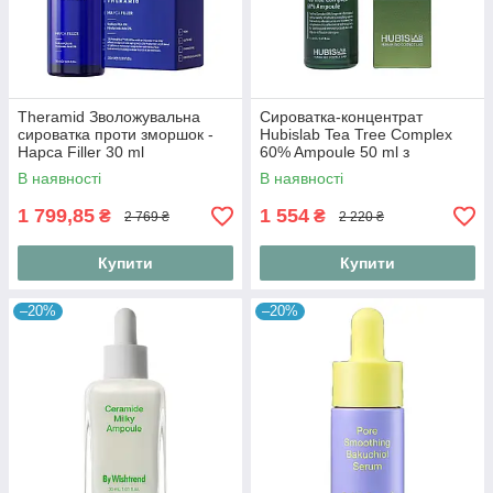
Theramid Зволожувальна
Сироватка-концентрат
сироватка проти зморшок -
Hubislab Tea Tree Complex
Hapca Filler 30 ml
60% Ampoule 50 ml з
екстрактом чайного дерева
В наявності
В наявності
60%
1 799,85
1 554
₴
₴
2 769 ₴
2 220 ₴
Купити
Купити
–20%
–20%