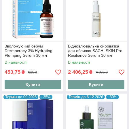
Зволожуючий серум
Відновлювальна сироватка
Dermocracy 3% Hydrating
для обличчя SACHI SKIN Pro
Plumping Serum 30 мл
Resilience Serum 30 мл
В наявності
В наявності
453,75
2 406,25
₴
₴
825 ₴
4 375 ₴
Купити
Купити
Термін до 09.2026
–35%
Термін до 6.12.2026
–30%