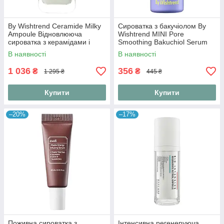
By Wishtrend Ceramide Milky
Сироватка з бакучіолом By
Ampoule Відновлююча
Wishtrend MINI Pore
сироватка з керамідами і
Smoothing Bakuchiol Serum
центелою, 30 мл
10 ml
В наявності
В наявності
1 036
356
₴
₴
1 295 ₴
445 ₴
Купити
Купити
–20%
–17%
Поживна сироватка з
Інтенсивна регенеруюча