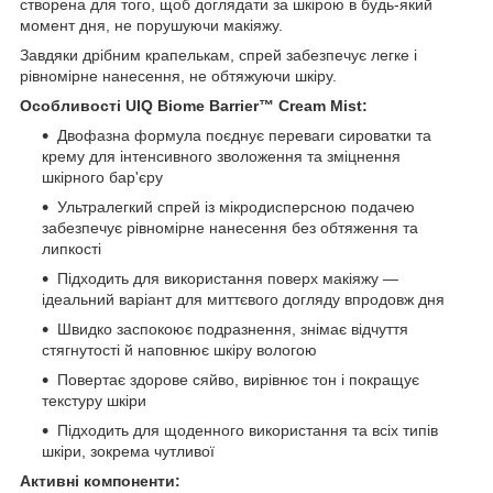
створена для того, щоб доглядати за шкірою в будь-який
момент дня, не порушуючи макіяжу.
Завдяки дрібним крапелькам, спрей забезпечує легке і
рівномірне нанесення, не обтяжуючи шкіру.
Особливості UIQ Biome Barrier™ Cream Mist:
Двофазна формула поєднує переваги сироватки та
крему для інтенсивного зволоження та зміцнення
шкірного бар'єру
Ультралегкий спрей із мікродисперсною подачею
забезпечує рівномірне нанесення без обтяження та
липкості
Підходить для використання поверх макіяжу —
ідеальний варіант для миттєвого догляду впродовж дня
Швидко заспокоює подразнення, знімає відчуття
стягнутості й наповнює шкіру вологою
Повертає здорове сяйво, вирівнює тон і покращує
текстуру шкіри
Підходить для щоденного використання та всіх типів
шкіри, зокрема чутливої
Активні компоненти: