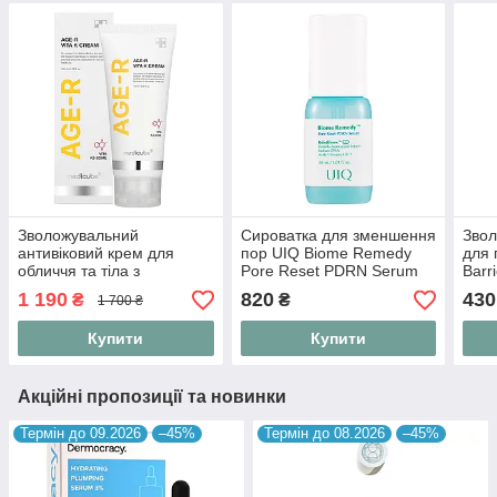
Зволожувальний
Сироватка для зменшення
Звол
антивіковий крем для
пор UIQ Biome Remedy
для 
обличчя та тіла з
Pore Reset PDRN Serum
Barr
вітаміном К Medicube
30 ml
Lip 
1 190
820
430
₴
₴
1 700 ₴
AGE-R Vita K Cream 100
ml
Купити
Купити
Акційні пропозиції та новинки
Термін до 09.2026
–45%
Термін до 08.2026
–45%