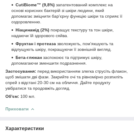
CutiBiome™ (9,8%)
запатентований комплекс на
основі корисних бактерій зі шкіри людини, який
допомагає зміцнити бар'єрну функцію шкіри та сприяє її
оздоровленню.
Ніацинамід (2%)
покращує текстуру та тон шкіри,
надаючи їй здорового сяйва.
Фруктан і протеаза
зволожують, пом'якшують та
відлущують шкіру, покращуючи її зовнішній вигляд.
Бета-глюкан
заспокоює та підтримує шкіру,
допомагаючи зменшити подразнення.
Застосування:
перед використанням злегка струсіть флакон,
щоб змішати дві фази. Закрийте очі та рівномірно розпиліть
спрей з відстані 20-30 см на обличчя. Дайте продукту
увібратися та продовжіть догляд.
Об'єм:
100 мл.
Приховати
Характеристики