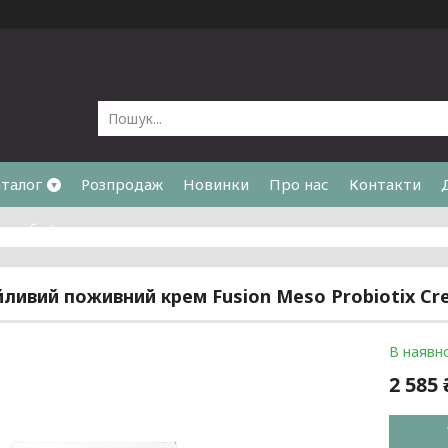
талог
Розпродаж
Новинки
Про нас
Контакти
та обмін
йливий поживний крем Fusion Meso Probiotix Cr
В наявно
2 585 