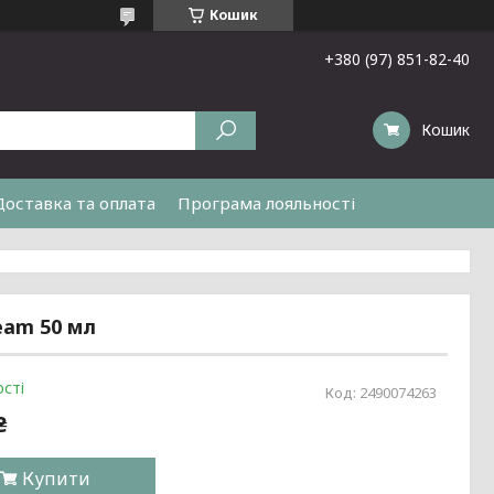
Кошик
+380 (97) 851-82-40
Кошик
Доставка та оплата
Програма лояльності
eam 50 мл
сті
Код:
2490074263
₴
Купити