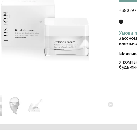
+380 (97
Законом
належно
У компан
будь-як