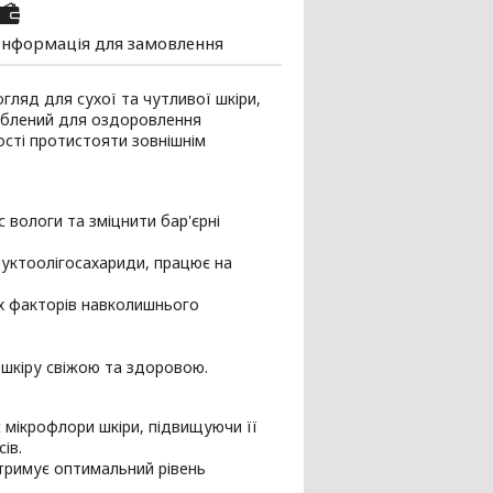
Інформація для замовлення
гляд для сухої та чутливої шкіри,
роблений для оздоровлення
ості протистояти зовнішнім
вологи та зміцнити бар'єрні
уктоолігосахариди, працює на
них факторів навколишнього
шкіру свіжою та здоровою.
 мікрофлори шкіри, підвищуючи її
ів.
тримує оптимальний рівень