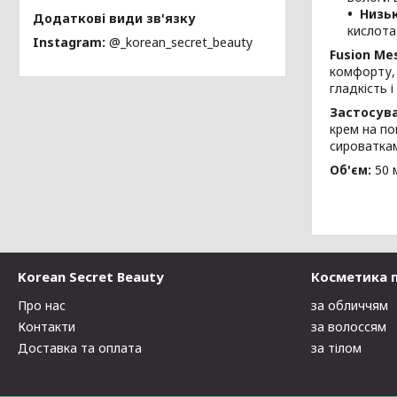
Низь
кислота
Instagram
@_korean_secret_beauty
Fusion Me
комфорту, 
гладкість і
Застосув
крем на по
сироватка
Об'єм:
50 
Korean Secret Beauty
Косметика 
Про нас
за обличчям
Контакти
за волоссям
Доставка та оплата
за тілом