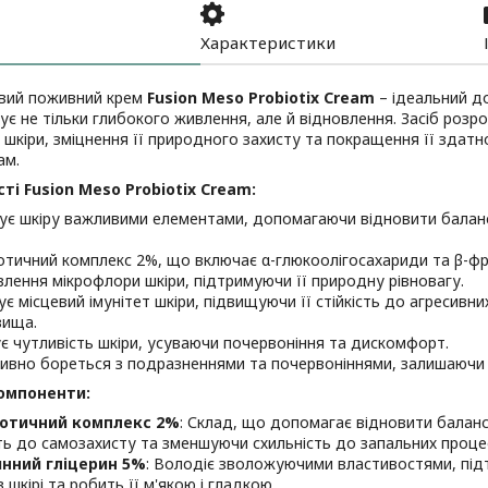
Характеристики
ивий поживний крем
Fusion Meso Probiotix Cream
– ідеальний до
є не тільки глибокого живлення, але й відновлення. Засіб роз
 шкіри, зміцнення її природного захисту та покращення її здатн
ам.
ті Fusion Meso Probiotix Cream:
ує шкіру важливими елементами, допомагаючи відновити баланс 
отичний комплекс 2%, що включає α-глюкоолігосахариди та β-фр
лення мікрофлори шкіри, підтримуючи її природну рівновагу.
ує місцевий імунітет шкіри, підвищуючи її стійкість до агресив
вища.
є чутливість шкіри, усуваючи почервоніння та дискомфорт.
ивно бореться з подразненнями та почервоніннями, залишаючи 
омпоненти:
іотичний комплекс 2%
: Склад, що допомагає відновити баланс
ть до самозахисту та зменшуючи схильність до запальних процес
нний гліцерин 5%
: Володіє зволожуючими властивостями, під
 шкірі та робить її м'якою і гладкою.