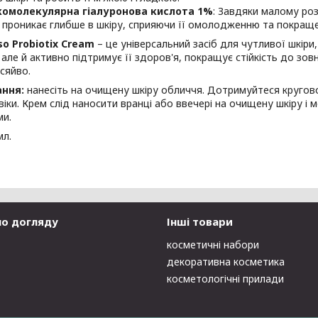
комолекулярна гіалуронова кислота 1%
: Завдяки малому роз
 проникає глибше в шкіру, сприяючи її омолодженню та покраще
so Probiotix Cream
– це універсальний засіб для чутливої шкіри,
але й активно підтримує її здоров'я, покращує стійкість до зовні
 сяйво.
ання:
нанесіть на очищену шкіру обличчя. Дотримуйтеся кругово
віки. Крем слід наносити вранці або ввечері на очищену шкіру і
ми.
мл.
по догляду
Інші товари
косметичні набори
декоративна косметика
косметологічні прилади