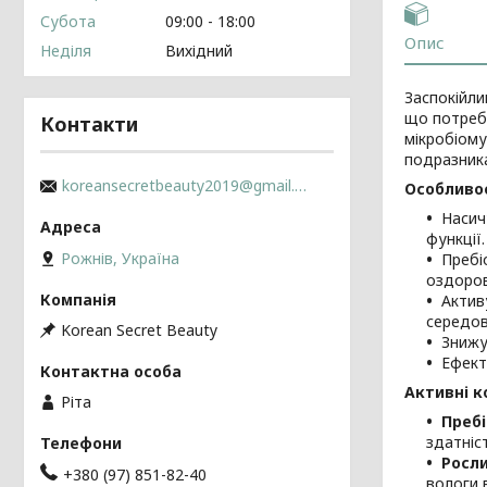
Субота
09:00
18:00
Опис
Неділя
Вихідний
Заспокійл
що потребу
Контакти
мікробіому
подразник
koreansecretbeauty2019@gmail.com
Особливос
Насич
функції.
Рожнів, Україна
Пребі
оздоров
Актив
середо
Korean Secret Beauty
Знижу
Ефект
Активні к
Ріта
Преб
здатніс
Росли
+380 (97) 851-82-40
вологи в