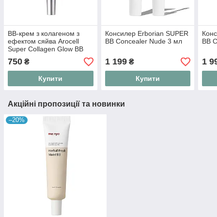
ВВ-крем з колагеном з
Консилер Erborian SUPER
Конс
ефектом сяйва Arocell
BB Concealer Nude 3 мл
BB C
Super Collagen Glow BB
Cream 40 мл
750
1 199
1 9
₴
₴
Купити
Купити
Акційні пропозиції та новинки
–20%