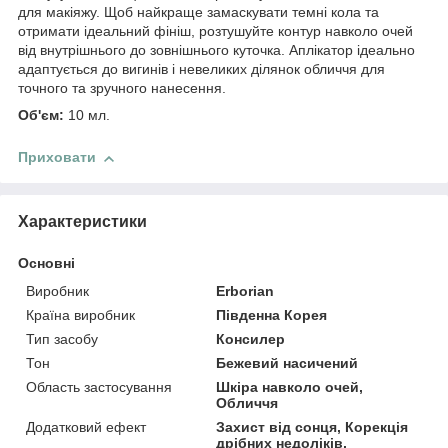
для макіяжу. Щоб найкраще замаскувати темні кола та
отримати ідеальний фініш, розтушуйте контур навколо очей
від внутрішнього до зовнішнього куточка. Аплікатор ідеально
адаптується до вигинів і невеликих ділянок обличчя для
точного та зручного нанесення.
Об'єм:
10 мл.
Приховати
Характеристики
Основні
Виробник
Erborian
Країна виробник
Південна Корея
Тип засобу
Консилер
Тон
Бежевий насичений
Область застосування
Шкіра навколо очей,
Обличчя
Додатковий ефект
Захист від сонця, Корекція
дрібних недоліків,