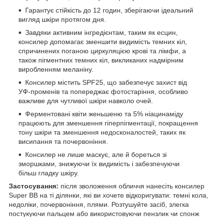
Гарантує стійкість до 12 годин, зберігаючи ідеальний
вигляд шкіри протягом дня.
Завдяки активним інгредієнтам, таким як есцин,
консилер допомагає зменшити видимість темних кіл,
спричинених поганою циркуляцією крові та лімфи, а
також пігментних темних кіл, викликаних надмірним
виробленням меланіну.
Консилер містить SPF25, що забезпечує захист від
УФ-променів та попереджає фотостаріння, особливо
важливе для чутливої шкіри навколо очей.
Ферментовані квіти женьшеню та 5% ніацинаміду
працюють для зменшення гіперпігментації, покращення
тону шкіри та зменшення недосконалостей, таких як
висипання та почервоніння.
Консилер не лише маскує, але й бореться зі
зморшками, знижуючи їх видимість і забезпечуючи
більш гладку шкіру.
Застосування:
після зволоження обличчя нанесіть консилер
Super BB на ті ділянки, які ви хочете відкоригувати: темні кола,
недоліки, почервоніння, плями. Розтушуйте засіб, злегка
постукуючи пальцем або використовуючи пензлик чи спонж