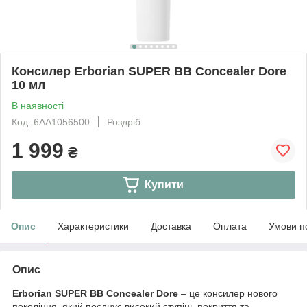
Консилер Erborian SUPER BB Concealer Dore
10 мл
В наявності
Код: 6AA1056500
Роздріб
1 999
₴
Купити
Опис
Характеристики
Доставка
Оплата
Умови п
Опис
Erborian SUPER BB Concealer Dore
– це консилер нового
покоління, який поєднує високий ступінь покриття та