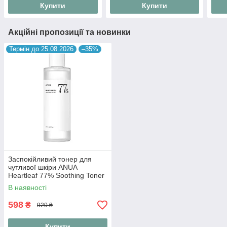
Купити
Купити
Акційні пропозиції та новинки
Термін до 25.08.2026
–35%
Заспокійливий тонер для
чутливої шкіри ANUA
Heartleaf 77% Soothing Toner
250 мл
В наявності
598
₴
920 ₴
Купити