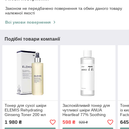
Законом не передбачено повернення та обмін даного товару
належної якості
Всі умови повернення
Подібні товари компанії
Тонер для сухої шкіри
Заспокійливий тонер для
Тоне
ELEMIS Rehydrating
чутливої шкіри ANUA
із к
Ginseng Toner 200 мл
Heartleaf 77% Soothing
Fact
Toner 250 мл
150 
1 980
598
645
₴
₴
920 ₴