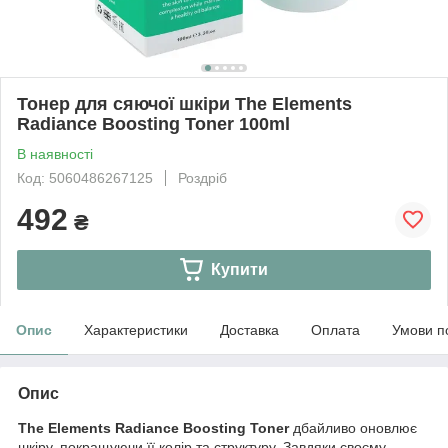
Тонер для сяючої шкіри The Elements
Radiance Boosting Toner 100ml
В наявності
Код: 5060486267125
Роздріб
492
₴
Купити
Опис
Характеристики
Доставка
Оплата
Умови п
Опис
The Elements Radiance Boosting Toner
дбайливо оновлює
шкіру, покращуючи її колір та структуру. Завдяки своєму