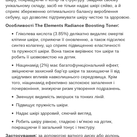
унікальному складу, засіб не тільки надає шкірі сяйво, а й
сприяє збереженню оптимального балансу вироблення
себуму, що дозволяє підтримувати шкіру чистою та здоровою.
Особливості The Elements Radiance Boosting Toner:
Гліколева кислота (3.85%) делікатно видаляє омертві
клітини шкіри, сприяючи її оновленню, а також підсилює
синтез колагену, що сприяє підвищенню еластичності
та пружності шкіри. Вона також вирівнює тон шкіри та
робить її шовковистою на дотик.
Ніацинамід (2%) має багатофункціональний ефект,
зміцнюючи захисний бар'єр шкіри та захищаючи її від
шкідливих впливів навколишнього середовища. Крім
того, ніацинамід ефективно заспокоює запалення і
почервоніння, знижуючи ризик утворення подразнень.
Зменшує видимість зморшок та тонких ліній.
Підвищує пружність шкіри.
Надає шкірі здоровий, сяючий вигляд.
Робить шкіру рівною, гладкою і м'якою на дотик,
покращуючи її загальний тонус і текстуру.
Застосування:
за допомогою ватного диску або долонь