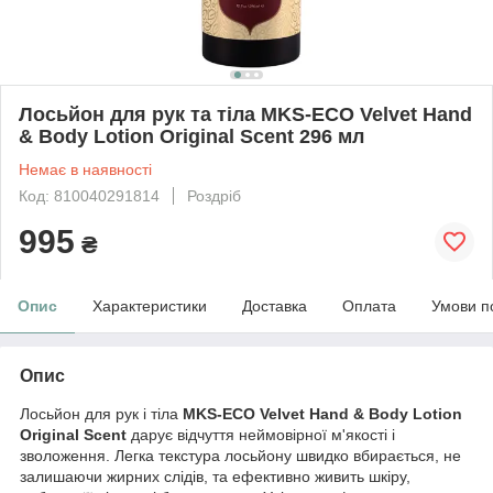
Лосьйон для рук та тіла MKS-ECO Velvet Hand
& Body Lotion Original Scent 296 мл
Немає в наявності
Код: 810040291814
Роздріб
995
₴
Опис
Характеристики
Доставка
Оплата
Умови п
Опис
Лосьйон для рук і тіла
MKS-ECO Velvet Hand & Body Lotion
Original Scent
дарує відчуття неймовірної м'якості і
зволоження. Легка текстура лосьйону швидко вбирається, не
залишаючи жирних слідів, та ефективно живить шкіру,