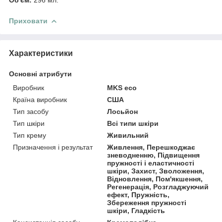
Приховати
Характеристики
Основні атрибути
Виробник
MKS eco
Країна виробник
США
Тип засобу
Лосьйон
Тип шкіри
Всі типи шкіри
Тип крему
Живильний
Призначення і результат
Живлення, Перешкоджає
зневодненню, Підвищення
пружності і еластичності
шкіри, Захист, Зволоження,
Відновлення, Пом'якшення,
Регенерація, Розгладжуючий
ефект, Пружність,
Збереження пружності
шкіри, Гладкість