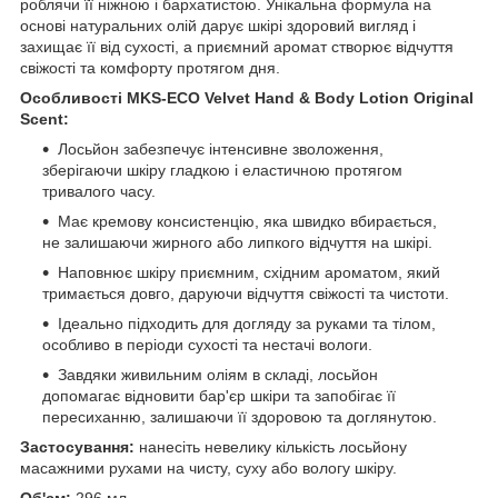
роблячи її ніжною і бархатистою. Унікальна формула на
основі натуральних олій дарує шкірі здоровий вигляд і
захищає її від сухості, а приємний аромат створює відчуття
свіжості та комфорту протягом дня.
Особливості MKS-ECO Velvet Hand & Body Lotion Original
Scent:
Лосьйон забезпечує інтенсивне зволоження,
зберігаючи шкіру гладкою і еластичною протягом
тривалого часу.
Має кремову консистенцію, яка швидко вбирається,
не залишаючи жирного або липкого відчуття на шкірі.
Наповнює шкіру приємним, східним ароматом, який
тримається довго, даруючи відчуття свіжості та чистоти.
Ідеально підходить для догляду за руками та тілом,
особливо в періоди сухості та нестачі вологи.
Завдяки живильним оліям в складі, лосьйон
допомагає відновити бар'єр шкіри та запобігає її
пересиханню, залишаючи її здоровою та доглянутою.
Застосування:
нанесіть невелику кількість лосьйону
масажними рухами на чисту, суху або вологу шкіру.
Об'єм:
296 мл.