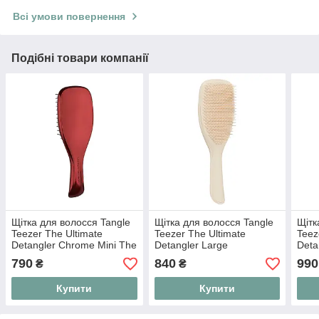
Всі умови повернення
Подібні товари компанії
Щітка для волосся Tangle
Щітка для волосся Tangle
Щітк
Teezer The Ultimate
Teezer The Ultimate
Teez
Detangler Chrome Mini The
Detangler Large
Deta
Devil Wears Prada
Cappuccino велика
Choc
790
840
990
₴
₴
Купити
Купити