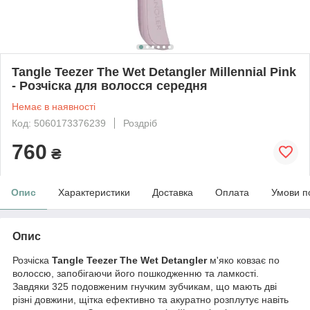
Tangle Teezer The Wet Detangler Millennial Pink
- Розчіска для волосся середня
Немає в наявності
Код: 5060173376239
Роздріб
760
₴
Опис
Характеристики
Доставка
Оплата
Умови п
Опис
Розчіска
Tangle Teezer The Wet Detangler
м'яко ковзає по
волоссю, запобігаючи його пошкодженню та ламкості.
Завдяки 325 подовженим гнучким зубчикам, що мають дві
різні довжини, щітка ефективно та акуратно розплутує навіть