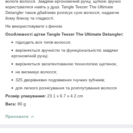
вологе волосся. Завдяки ергономічній ручці, щіткою зручно
користуватися навіть у душі. Tangle Teezer The Ultimate
Detangler також дбайливо розчісує сухе волосся, надаючи
йому блиску та гладкості.
Не використовувати з феном.
Особливості щітки Tangle Teezer The Ultimate Detangler:
підходить всіх типів волосся;
вирізняється зручністю та функціональністю завдяки
ергономічній ручці;
вирізняється запатентованою технологією щетинок;
не висмикує волосся;
325 дворівневих подовжених гнучких зубчиків;
для легкого розчісування та розплутування волосся.
Розмір упакування:
23.1 x 6.7 x 4.2 cm
Вага:
80 g
Приховати