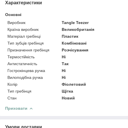
Характеристики
Основні
Виробник
Tangle Teezer
Країна виробник
Великобританія
Матеріал гребінці
Пластик
Тип зубців гребінця
Комбіновані
Призначення гребінця
Розчісування
Термостійкість
Ні
Антистатичність
Так
Гострокінцева ручка
Ні
Вилоподібна ручка
Ні
Колір
Фіолетовий
Тип гребінця
Щітка
Стан
Новий
Приховати
Умови доставки