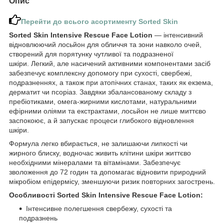
Опис
Перейти до всього асортименту
Sorted Skin
Sorted Skin Intensive Rescue Face Lotion
— інтенсивний
відновлюючий лосьйон для обличчя та зони навколо очей,
створений для порятунку чутливої та подразненої
шкіри. Легкий, але насичений активними компонентами засіб
забезпечує комплексну допомогу при сухості, свербежі,
подразненнях, а також при атопічних станах, таких як екзема,
дерматит чи псоріаз. Завдяки збалансованому складу з
пребіотиками, омега-жирними кислотами, натуральними
ефірними оліями та екстрактами, лосьйон не лише миттєво
заспокоює, а й запускає процеси глибокого відновлення
шкіри.
Формула легко вбирається, не залишаючи липкості чи
жирного блиску, водночас живить клітини шкіри життєво
необхідними мінералами та вітамінами. Забезпечує
зволоження до 72 годин та допомагає відновити природний
мікробіом епідермісу, зменшуючи ризик повторних загострень.
Особливості Sorted Skin Intensive Rescue Face Lotion:
Інтенсивне полегшення свербежу, сухості та
подразнень