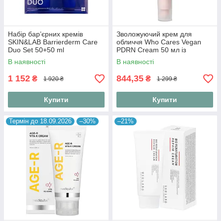
Набір бар’єрних кремів
Зволожуючий крем для
SKIN&LAB Barrierderm Care
обличчя Who Cares Vegan
Duo Set 50+50 ml
PDRN Cream 50 мл із
веганськими
В наявності
В наявності
полінуклеотидами
1 152
844,35
₴
₴
1 920 ₴
1 299 ₴
Купити
Купити
Термін до 18.09.2026
–30%
–21%