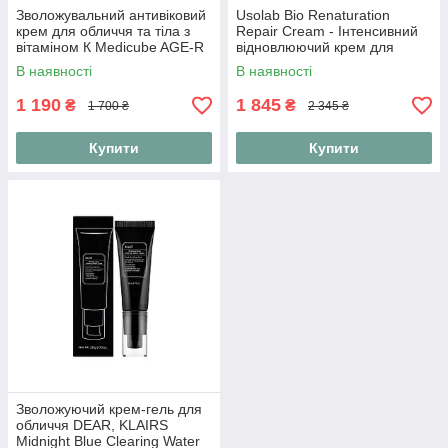
Зволожувальний антивіковий
Usolab Bio Renaturation
крем для обличчя та тіла з
Repair Cream - Інтенсивний
вітаміном К Medicube AGE-R
відновлюючий крем для
Vita K Cream 100 ml
обличчя, 50 мл
В наявності
В наявності
1 190
1 845
₴
₴
1 700 ₴
2 345 ₴
Купити
Купити
Зволожуючий крем-гель для
обличчя DEAR, KLAIRS
Midnight Blue Clearing Water