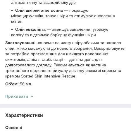
антисептичну та заспокійливу дію
Олія шкірки апельсина
— покращує
мікроциркуляцію, тонус шкіри та стимулює оновлення
клітин
Олія евкаліпта
— зменшує запалення, утримує
вологу та підтримує бар’єрну функцію шкіри
Застосування:
наносьте на чисту шкіру обличчя та навколо
очей, м’яко масажуючи до повного вбирання. Використовуйте
за потребою протягом дня для швидкого полегшення
симптомів, а після стабілізації — двічі на день для
довготривалого догляду. Рекомендується як частина
триетапного щоденного ритуалу догляду разом зі спреєм та
кремом Sorted Skin Intensive Rescue.
Об'єм:
50 мл.
Приховати
Характеристики
Основні