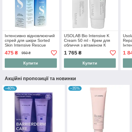
Інтенсивно відновлюючий
USOLAB Bio Intensive K
Usol
спрей для шкіри Sorted
Cream 50 ml - Крем для
Repa
Skin Intensive Rescue
обличчя з вітаміном К
Інте
Spray 100 ml
відн
475
1 765
1 8
₴
₴
950 ₴
обли
Купити
Купити
Акційні пропозиції та новинки
–40%
–35%