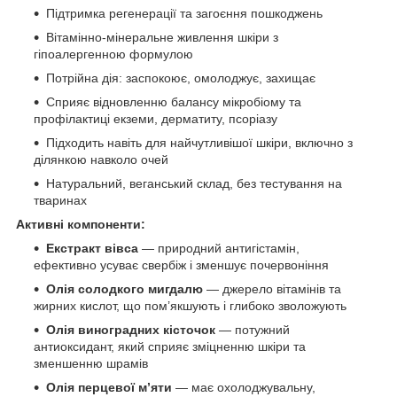
Підтримка регенерації та загоєння пошкоджень
Вітамінно-мінеральне живлення шкіри з
гіпоалергенною формулою
Потрійна дія: заспокоює, омолоджує, захищає
Сприяє відновленню балансу мікробіому та
профілактиці екземи, дерматиту, псоріазу
Підходить навіть для найчутливішої шкіри, включно з
ділянкою навколо очей
Натуральний, веганський склад, без тестування на
тваринах
Активні компоненти:
Екстракт вівса
— природний антигістамін,
ефективно усуває свербіж і зменшує почервоніння
Олія солодкого мигдалю
— джерело вітамінів та
жирних кислот, що пом’якшують і глибоко зволожують
Олія виноградних кісточок
— потужний
антиоксидант, який сприяє зміцненню шкіри та
зменшенню шрамів
Олія перцевої м’яти
— має охолоджувальну,