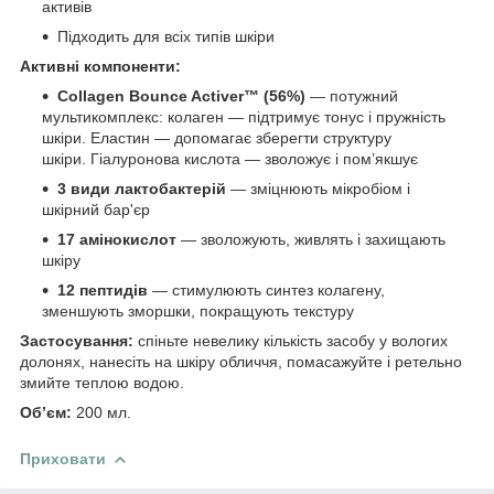
активів
Підходить для всіх типів шкіри
Активні компоненти:
Collagen Bounce Activer™ (56%)
— потужний
мультикомплекс: колаген — підтримує тонус і пружність
шкіри. Еластин — допомагає зберегти структуру
шкіри. Гіалуронова кислота — зволожує і пом’якшує
3 види лактобактерій
— зміцнюють мікробіом і
шкірний бар'єр
17 амінокислот
— зволожують, живлять і захищають
шкіру
12 пептидів
— стимулюють синтез колагену,
зменшують зморшки, покращують текстуру
Застосування:
спіньте невелику кількість засобу у вологих
долонях, нанесіть на шкіру обличчя, помасажуйте і ретельно
змийте теплою водою.
Об’єм:
200 мл.
Приховати