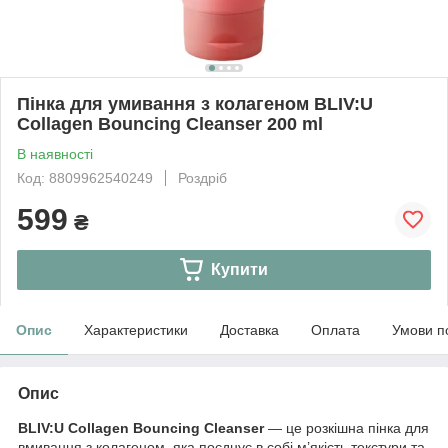
Пінка для умивання з колагеном BLIV:U
Collagen Bouncing Cleanser 200 ml
В наявності
Код: 8809962540249
Роздріб
599
₴
Купити
Опис
Характеристики
Доставка
Оплата
Умови п
Опис
BLIV:U Collagen Bouncing Cleanser
— це розкішна пінка для
вмивання з колагеном, яка поєднує в собі м’якість текстури та