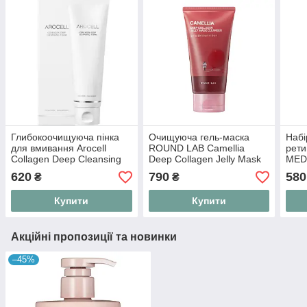
Глибокоочищуюча пінка
Очищуюча гель-маска
Набі
для вмивання Arocell
ROUND LAB Camellia
рети
Collagen Deep Cleansing
Deep Collagen Jelly Mask
MEDI
Foam 120 мл з колагеном
Cleanser 150 ml з
Colla
620
790
580
₴
₴
екстрактом камелії та
колагеном
Купити
Купити
Акційні пропозиції та новинки
–45%