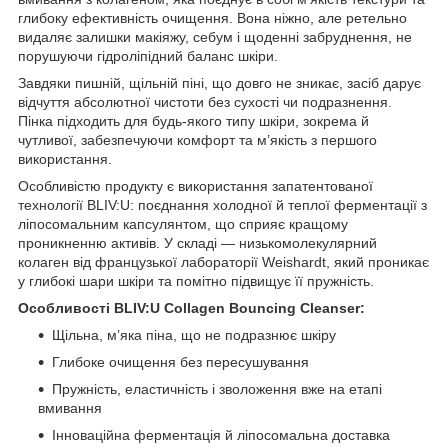
глибоку ефективність очищення. Вона ніжно, але ретельно
видаляє залишки макіяжу, себум і щоденні забруднення, не
порушуючи гідроліпідний баланс шкіри.
Завдяки пишній, щільній піні, що довго не зникає, засіб дарує
відчуття абсолютної чистоти без сухості чи подразнення.
Пінка підходить для будь-якого типу шкіри, зокрема й
чутливої, забезпечуючи комфорт та м’якість з першого
використання.
Особливістю продукту є використання запатентованої
технології BLIV:U: поєднання холодної й теплої ферментації з
ліпосомальним капсулянтом, що сприяє кращому
проникненню активів. У складі — низькомолекулярний
колаген від французької лабораторії Weishardt, який проникає
у глибокі шари шкіри та помітно підвищує її пружність.
Особливості BLIV:U Collagen Bouncing Cleanser:
Щільна, м’яка піна, що не подразнює шкіру
Глибоке очищення без пересушування
Пружність, еластичність і зволоження вже на етапі
вмивання
Інноваційна ферментація й ліпосомальна доставка