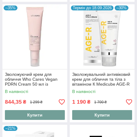
–35%
Термін до 18.09.2026
–30%
Зволожуючий крем для
Зволожувальний антивіковий
обличчя Who Cares Vegan
крем для обличчя та тіла з
PDRN Cream 50 мл із
вітаміном К Medicube AGE-R
веганськими
Vita K Cream 100 ml
В наявності
В наявності
полінуклеотидами
844,35
1 190
₴
₴
1 299 ₴
1 700 ₴
Купити
Купити
–21%