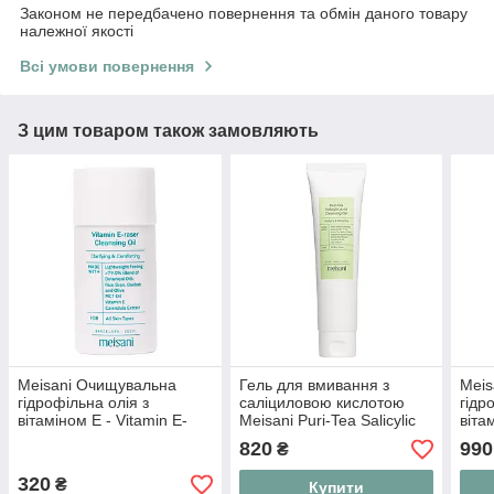
Законом не передбачено повернення та обмін даного товару
належної якості
Всі умови повернення
З цим товаром також замовляють
Meisani Очищувальна
Гель для вмивання з
Meis
гідрофільна олія з
саліциловою кислотою
гідр
вітаміном Е - Vitamin E-
Meisani Puri-Tea Salicylic
віта
Raser Cleansing Oil,
Acid Cleansing Gel, 150 мл
Rase
820
990
₴
мініатюра 20 мл
мл
320
₴
Купити