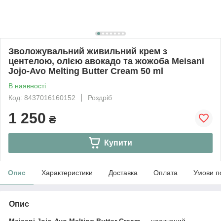
Зволожувальний живильний крем з
центелою, олією авокадо та жожоба Meisani
Jojo-Avo Melting Butter Cream 50 ml
В наявності
Код: 8437016160152
Роздріб
1 250
₴
Купити
Опис
Характеристики
Доставка
Оплата
Умови п
Опис
Meisani Jojo-Avo Melting Butter Cream
— насичений