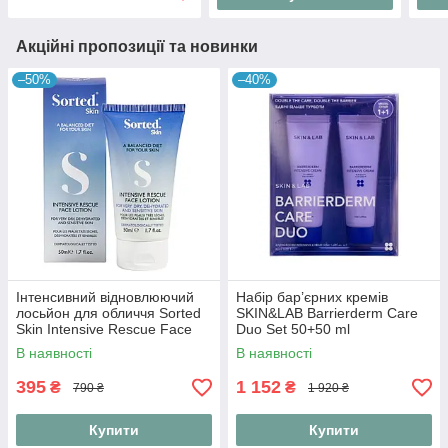
Акційні пропозиції та новинки
–50%
–40%
Інтенсивний відновлюючий
Набір бар’єрних кремів
лосьйон для обличчя Sorted
SKIN&LAB Barrierderm Care
Skin Intensive Rescue Face
Duo Set 50+50 ml
Lotion 50 ml
В наявності
В наявності
395
1 152
₴
₴
790 ₴
1 920 ₴
Купити
Купити