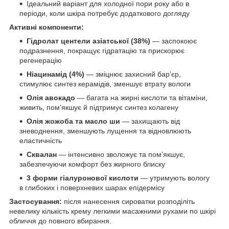
Ідеальний варіант для холодної пори року або в
періоди, коли шкіра потребує додаткового догляду
Активні компоненти:
Гідролат центели азіатської (38%)
— заспокоює
подразнення, покращує гідратацію та прискорює
регенерацію
Ніацинамід (4%)
— зміцнює захисний бар’єр,
стимулює синтез керамідів, зменшує втрату вологи
Олія авокадо
— багата на жирні кислоти та вітаміни,
живить, пом’якшує й підтримує синтез колагену
Олія жожоба та масло ши
— захищають від
зневоднення, зменшують лущення та відновлюють
еластичність
Сквалан
— інтенсивно зволожує та пом’якшує,
забезпечуючи комфорт без жирного блиску
3 форми гіалуронової кислоти
— утримують вологу
в глибоких і поверхневих шарах епідермісу
Застосування:
після нанесення сироватки розподіліть
невелику кількість крему легкими масажними рухами по шкірі
обличчя до повного вбирання.