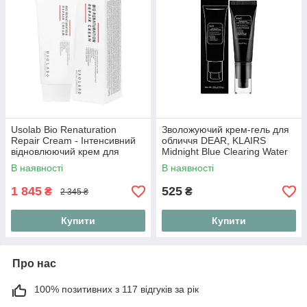
Usolab Bio Renaturation
Зволожуючий крем-гель для
Repair Cream - Інтенсивний
обличчя DEAR, KLAIRS
відновлюючий крем для
Midnight Blue Clearing Water
обличчя, 50 мл
Cream 20 г
В наявності
В наявності
1 845
525
₴
₴
2 345 ₴
Купити
Купити
Про нас
100% позитивних з 117 відгуків за рік