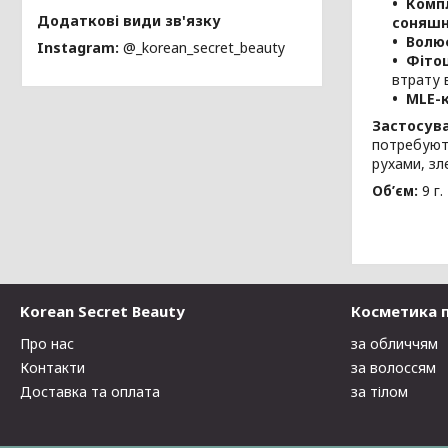
Компл
соняшн
Волю
Instagram
@_korean_secret_beauty
Фітоц
втрату 
MLE-
Застосув
потребують
рухами, зл
Об’єм:
9 г.
Korean Secret Beauty
Косметика 
Про нас
за обличчям
Контакти
за волоссям
Доставка та оплата
за тілом