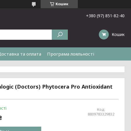
Кошик
+380 (97) 851-82-40
Кошик
Доставка та оплата
Програма лояльності
gic (Doctors) Phytocera Pro Antioxidant
сті
Код:
8809783329832
₴