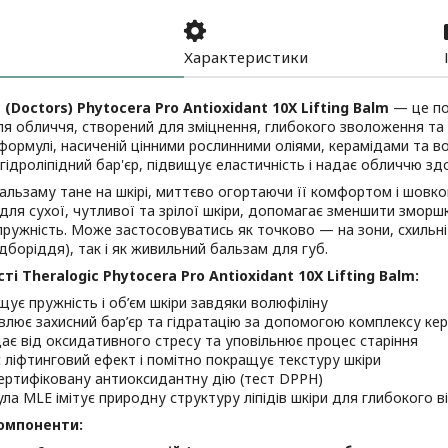
Характеристики
 (Doctors) Phytocera Pro Antioxidant 10X Lifting Balm
— це по
я обличчя, створений для зміцнення, глибокого зволоження та
 формулі, насиченій цінними рослинними оліями, керамідами та в
гідроліпідний бар'єр, підвищує еластичність і надає обличчю зд
альзаму тане на шкірі, миттєво огортаючи її комфортом і шовк
для сухої, чутливої та зрілої шкіри, допомагає зменшити зморшк
ружність. Може застосовуватись як точково — на зони, схильні 
ідборіддя), так і як живильний бальзам для губ.
і Theralogic Phytocera Pro Antioxidant 10X Lifting Balm:
щує пружність і об’єм шкіри завдяки волюфіліну
влює захисний бар’єр та гідратацію за допомогою комплексу кер
ає від оксидативного стресу та уповільнює процес старіння
 ліфтинговий ефект і помітно покращує текстуру шкіри
ертифіковану антиоксидантну дію (тест DPPH)
ла MLE імітує природну структуру ліпідів шкіри для глибокого 
омпоненти: