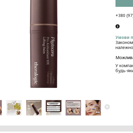
+380 (97
Законом
належно
У компан
будь-як