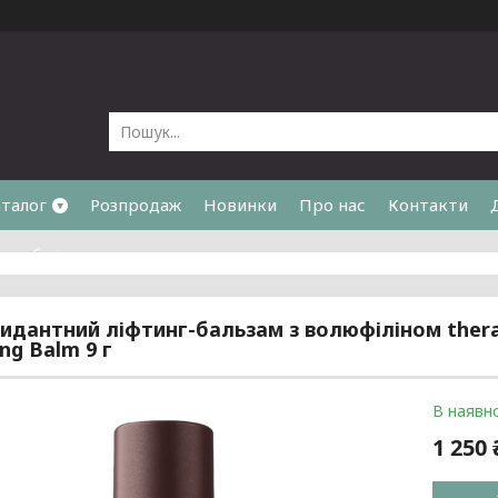
талог
Розпродаж
Новинки
Про нас
Контакти
та обмін
идантний ліфтинг-бальзам з волюфіліном theralo
ing Balm 9 г
В наявно
1 250 