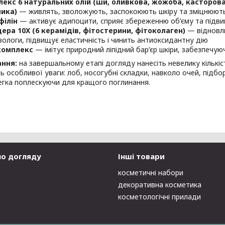
екс 6 натуральних олій (ши, оливкова, жожоба, касторова, 
ика)
— живлять, зволожують, заспокоюють шкіру та зміцнюють 
філін
— активує адипоцити, сприяє збереженню об’єму та підви
ера 10X (6 керамідів, фітостерини, фітоколаген)
— відновлю
вологи, підвищує еластичність і чинить антиоксидантну дію
комплекс
— імітує природний ліпідний бар’єр шкіри, забезпечую
ання:
на завершальному етапі догляду нанесіть невелику кількіс
 особливої уваги: лоб, носогубні складки, навколо очей, підбо
егка поплескуючи для кращого поглинання.
по догляду
Інші товари
косметичні набори
декоративна косметика
косметологічні прилади