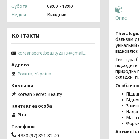
Субота
09:00
18:00
Неділя
Вихідний
Опис
Theralogic
Контакти
бальзам дл
унікальній
відновлює 
koreansecretbeauty2019@gmail.com
Текстура б
підходить 
природну п
Рожнів, Україна
складки, п
Особливост
Підви
Korean Secret Beauty
Відно
Захищ
Надає
Ріта
Має с
Форму
Активні к
+380 (97) 851-82-40