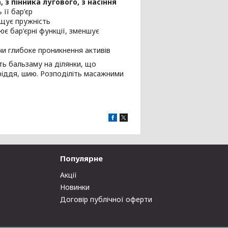
з пінника лугового, з насіння
її бар’єр
щує пружність
є бар’єрні функції, зменшує
чи глибоке проникнення активів
ть бальзаму на ділянки, що
ріддя, шию. Розподіліть масажними
Популярне
Акції
Новинки
Договір публічної оферти