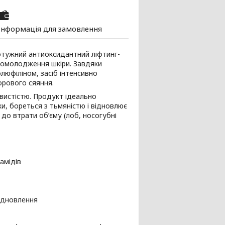
Інформація для замовлення
тужний антиоксидантний ліфтинг-
 омолодження шкіри. Завдяки
олюфіліном, засіб інтенсивно
орового сяяння.
овистістю. Продукт ідеально
и, бореться з тьмяністю і відновлює
до втрати об’єму (лоб, носогубні
амідів
відновлення