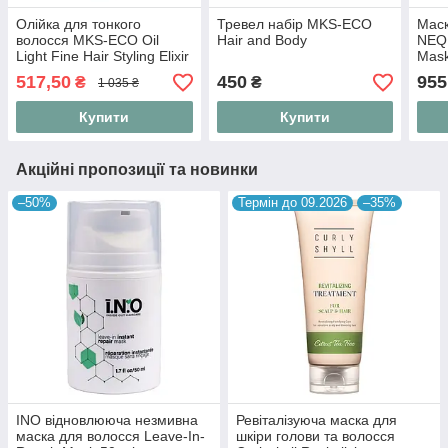
Олійка для тонкого
Тревел набір MKS-ECO
Маск
волосся MKS-ECO Oil
Hair and Body
NEQI
Light Fine Hair Styling Elixir
Mask
Original Scent 60 ml
517,50
450
955
₴
₴
1 035 ₴
Купити
Купити
Акційні пропозиції та новинки
–50%
Термін до 09.2026
–35%
INO відновлююча незмивна
Ревіталізуюча маска для
маска для волосся Leave-In-
шкіри голови та волосся