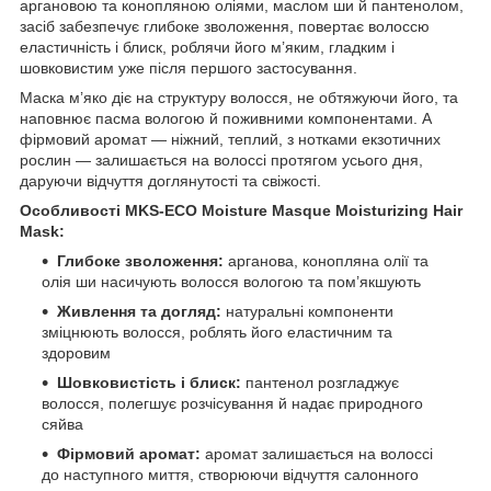
аргановою та конопляною оліями, маслом ши й пантенолом,
засіб забезпечує глибоке зволоження, повертає волоссю
еластичність і блиск, роблячи його м’яким, гладким і
шовковистим уже після першого застосування.
Маска м’яко діє на структуру волосся, не обтяжуючи його, та
наповнює пасма вологою й поживними компонентами. А
фірмовий аромат — ніжний, теплий, з нотками екзотичних
рослин — залишається на волоссі протягом усього дня,
даруючи відчуття доглянутості та свіжості.
Особливості MKS-ECO Moisture Masque Moisturizing Hair
Mask:
Глибоке зволоження:
арганова, конопляна олії та
олія ши насичують волосся вологою та пом’якшують
Живлення та догляд:
натуральні компоненти
зміцнюють волосся, роблять його еластичним та
здоровим
Шовковистість і блиск:
пантенол розгладжує
волосся, полегшує розчісування й надає природного
сяйва
Фірмовий аромат:
аромат залишається на волоссі
до наступного миття, створюючи відчуття салонного