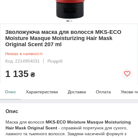
Зволожуюча маска для волосся MKS-ECO
Moisture Masque Moisturizing Hair Mask
Original Scent 207 ml
Немає в наявності
Код: 2214954031
Роздріб
1 135
₴
Опис
Характеристики
Доставка
Оплата
Умови п
Опис
Маска для волосся
MKS-ECO Moisture Masque Moisturizing
Hair Mask Original Scent
- справжній порятунок для сухого,
ламкого та тьмяного волосся. Завдяки насиченій формулі з