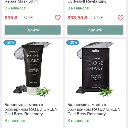
Repair Mask 50 ml
Curlyshyll Revitalizing
Treatment 250 ml
В наявності
В наявності
835
838,50
₴
₴
1 670 ₴
1 290 ₴
Купити
Купити
–20%
–20%
Балансуюча маска з
Балансуюча маска з
розмарином RATED GREEN
розмарином RATED GREEN
Cold Brew Rosemary
Cold Brew Rosemary
Balancing Scalp Pack 200 мл
Balancing Scalp Pack 50 мл
В наявності
В наявності