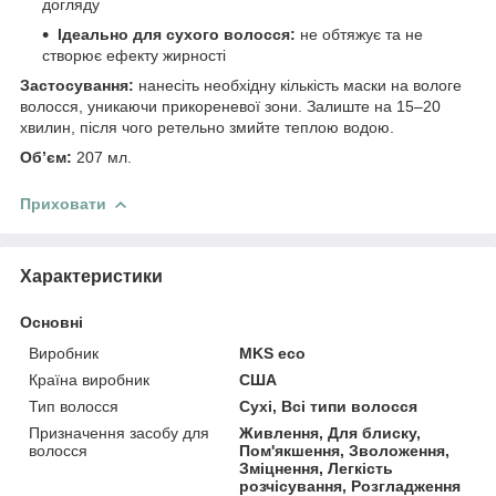
догляду
Ідеально для сухого волосся:
не обтяжує та не
створює ефекту жирності
Застосування:
нанесіть необхідну кількість маски на вологе
волосся, уникаючи прикореневої зони. Залиште на 15–20
хвилин, після чого ретельно змийте теплою водою.
Обʼєм:
207 мл.
Приховати
Характеристики
Основні
Виробник
MKS eco
Країна виробник
США
Тип волосся
Сухі, Всі типи волосся
Призначення засобу для
Живлення, Для блиску,
волосся
Пом'якшення, Зволоження,
Зміцнення, Легкість
розчісування, Розгладження