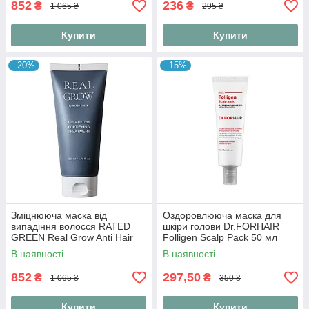
852
236
₴
₴
1 065 ₴
295 ₴
Купити
Купити
–20%
–15%
Зміцнююча маска від
Оздоровлююча маска для
випадіння волосся RATED
шкіри голови Dr.FORHAIR
GREEN Real Grow Anti Hair
Folligen Scalp Pack 50 мл
Loss Fortifying Treatment 200
В наявності
В наявності
мл
852
297,50
₴
₴
1 065 ₴
350 ₴
Купити
Купити