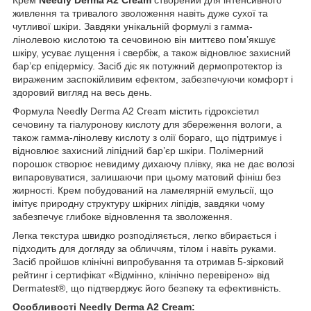
живлення та тривалого зволоження навіть дуже сухої та
чутливої шкіри. Завдяки унікальній формулі з гамма-
лінолевою кислотою та сечовиною він миттєво пом’якшує
шкіру, усуває лущення і свербіж, а також відновлює захисний
бар’єр епідермісу. Засіб діє як потужний дермопротектор із
вираженим заспокійливим ефектом, забезпечуючи комфорт і
здоровий вигляд на весь день.
Формула Needly Derma A2 Cream містить гідроксіетил
сечовину та гіалуронову кислоту для збереження вологи, а
також гамма-лінолеву кислоту з олії бораго, що підтримує і
відновлює захисний ліпідний бар’єр шкіри. Полімерний
порошок створює невидиму дихаючу плівку, яка не дає волозі
випаровуватися, залишаючи при цьому матовий фініш без
жирності. Крем побудований на ламелярній емульсії, що
імітує природну структуру шкірних ліпідів, завдяки чому
забезпечує глибоке відновлення та зволоження.
Легка текстура швидко розподіляється, легко вбирається і
підходить для догляду за обличчям, тілом і навіть руками.
Засіб пройшов клінічні випробування та отримав 5-зірковий
рейтинг і сертифікат «Відмінно, клінічно перевірено» від
Dermatest®, що підтверджує його безпеку та ефективність.
Особливості Needly Derma A2 Cream: