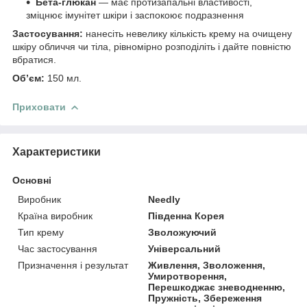
Бета-глюкан
— має протизапальні властивості,
зміцнює імунітет шкіри і заспокоює подразнення
Застосування:
нанесіть невелику кількість крему на очищену
шкіру обличчя чи тіла, рівномірно розподіліть і дайте повністю
вбратися.
Об’єм:
150 мл.
Приховати
Характеристики
Основні
Виробник
Needly
Країна виробник
Південна Корея
Тип крему
Зволожуючий
Час застосування
Універсальний
Призначення і результат
Живлення, Зволоження,
Умиротворення,
Перешкоджає зневодненню,
Пружність, Збереження