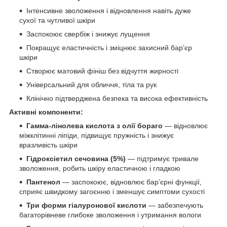
Інтенсивне зволоження і відновлення навіть дуже
сухої та чутливої шкіри
Заспокоює свербіж і знижує лущення
Покращує еластичність і зміцнює захисний бар’єр
шкіри
Створює матовий фініш без відчуття жирності
Універсальний для обличчя, тіла та рук
Клінічно підтверджена безпека та висока ефективність
Активні компоненти:
Гамма-лінолева кислота з олії бораго
— відновлює
міжклітинні ліпіди, підвищує пружність і знижує
вразливість шкіри
Гідроксіетил сечовина (5%)
— підтримує тривале
зволоження, робить шкіру еластичною і гладкою
Пантенол
— заспокоює, відновлює бар’єрні функції,
сприяє швидкому загоєнню і зменшує симптоми сухості
Три форми гіалуронової кислоти
— забезпечують
багаторівневе глибоке зволоження і утримання вологи