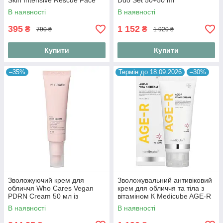
Skin Intensive Rescue Face
Duo Set 50+50 ml
Lotion 50 ml
В наявності
В наявності
395
1 152
₴
₴
790 ₴
1 920 ₴
Купити
Купити
–35%
Термін до 18.09.2026
–30%
Зволожуючий крем для
Зволожувальний антивіковий
обличчя Who Cares Vegan
крем для обличчя та тіла з
PDRN Cream 50 мл із
вітаміном К Medicube AGE-R
веганськими
Vita K Cream 100 ml
В наявності
В наявності
полінуклеотидами