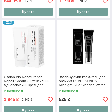
844,35
1 190
₴
₴
1 299 ₴
1 700 ₴
Купити
Купити
–21%
Usolab Bio Renaturation
Зволожуючий крем-гель для
Repair Cream - Інтенсивний
обличчя DEAR, KLAIRS
відновлюючий крем для
Midnight Blue Clearing Water
обличчя, 50 мл
Cream 20 г
В наявності
В наявності
1 845
525
₴
₴
2 345 ₴
Купити
Купити