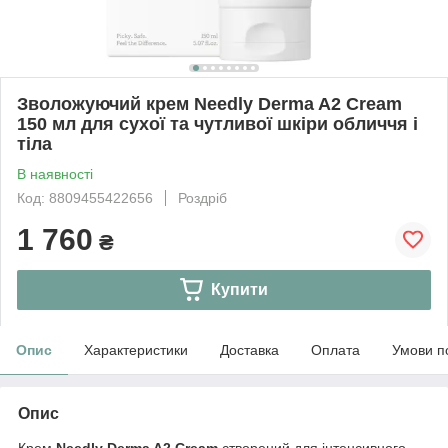
Зволожуючий крем Needly Derma A2 Cream
150 мл для сухої та чутливої шкіри обличчя і
тіла
В наявності
Код: 8809455422656
Роздріб
1 760
₴
Купити
Опис
Характеристики
Доставка
Оплата
Умови п
Опис
Крем
Needly Derma A2 Cream
створений для інтенсивного