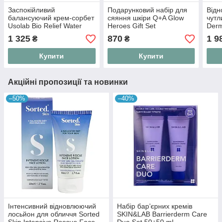
Заспокійливий
Подарунковий набір для
Відн
балансуючий крем-сорбет
сяяння шкіри Q+A Glow
чутл
Usolab Bio Relief Water
Heroes Gift Set
Derm
Glow Cream 50 мл
Cre
1 325
870
1 9
₴
₴
Купити
Купити
Акційні пропозиції та новинки
–50%
–40%
Інтенсивний відновлюючий
Набір бар’єрних кремів
лосьйон для обличчя Sorted
SKIN&LAB Barrierderm Care