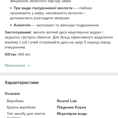
зміцненню захисного бар’єру шкіри
Три види гіалуронової кислоти
— глибоко
проникають у шкіру, наповнюють вологою і
допомагають розгладити зморшки
Алантоїн
— заспокоює та зменшує подразнення
Застосування:
змочіть ватний диск міцелярною водою і
акуратно протріть обличчя. Для більш ефективного видалення
макіяжу з губ і очей потримайте диск на шкірі 5 секунд перед
очищенням.
Об'єм:
400 мл.
Приховати
Характеристики
Основні
Виробник
Round Lab
Країна виробник
Південна Корея
Тип засобу для зняття
Міцелярна вода
макіяжу