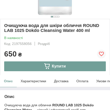
Очищуюча вода для шкіри обличчя ROUND
LAB 1025 Dokdo Cleansing Water 400 ml
В наявності
Код: 2197558056
Роздріб
650
₴
Купити
Опис
Характеристики
Доставка
Оплата
Умови п
Опис
Очищуюча вода для обличчя
ROUND LAB 1025 Dokdo
Cleansing Water
— ніжний і ефективний засіб для