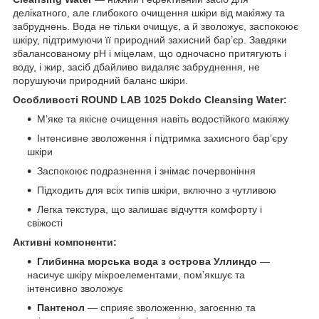
делікатного, але глибокого очищення шкіри від макіяжу та
забруднень. Вода не тільки очищує, а й зволожує, заспокоює
шкіру, підтримуючи її природний захисний бар’єр. Завдяки
збалансованому pH і міцелам, що одночасно притягують і
воду, і жир, засіб дбайливо видаляє забруднення, не
порушуючи природний баланс шкіри.
Особливості ROUND LAB 1025 Dokdo Cleansing Water:
М’яке та якісне очищення навіть водостійкого макіяжу
Інтенсивне зволоження і підтримка захисного бар’єру
шкіри
Заспокоює подразнення і знімає почервоніння
Підходить для всіх типів шкіри, включно з чутливою
Легка текстура, що залишає відчуття комфорту і
свіжості
Активні компоненти:
Глибинна морська вода з острова Уллиндо
—
насичує шкіру мікроелементами, пом’якшує та
інтенсивно зволожує
Пантенол
— сприяє зволоженню, загоєнню та