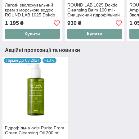
Легкий зволожувальний
ROUND LAB 1025 Dokdo
ROU
крем з морською водою
Cleansing Balm 100 ml -
Ampo
ROUND LAB 1025 Dokdo
Очищуючий гідрофільний
Звол
Light Cream 80 ml
бальзам
для 
1 195
930
1 0
₴
₴
Купити
Купити
Акційні пропозиції та новинки
Термін до 03.2027
–10%
Гідрофільна олія Purito From
Green Cleansing Oil 200 ml