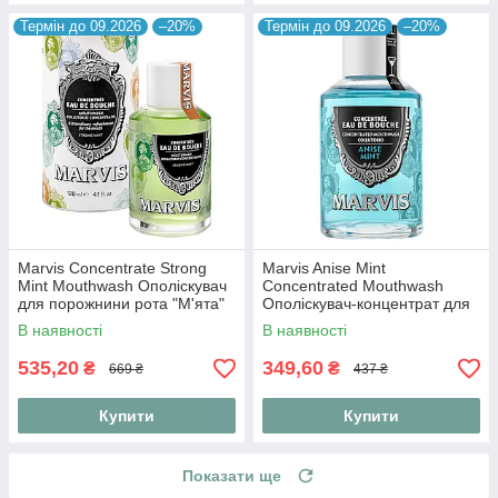
Термін до 09.2026
–20%
Термін до 09.2026
–20%
Marvis Concentrate Strong
Marvis Anise Mint
Mint Mouthwash Ополіскувач
Concentrated Mouthwash
для порожнини рота "М'ята"
Ополіскувач-концентрат для
порожнини рота "Аніс і м'ята"
В наявності
В наявності
120 мл
535,20
349,60
₴
₴
669 ₴
437 ₴
Купити
Купити
Показати ще