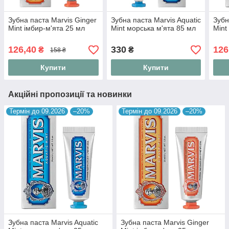
Зубна паста Marvis Ginger
Зубна паста Marvis Aquatic
Зубн
Mint імбир-м'ята 25 мл
Mint морська м'ята 85 мл
Mint
126,40
330
126
₴
₴
158 ₴
Купити
Купити
Акційні пропозиції та новинки
Термін до 09.2026
–20%
Термін до 09.2026
–20%
Зубна паста Marvis Aquatic
Зубна паста Marvis Ginger