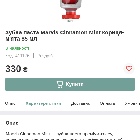
Зубна паста Marvis Cinnamon Mint кориця-
м'ята 85 мл
В наявності
Код: 411176
Роздріб
330
₴
Купити
Опис
Характеристики
Доставка
Оплата
Умови 
Опис
Marvis Cinnamon Mint — зубна паста преміум-класу,
призначена для очищення, захисту та освіження ротової