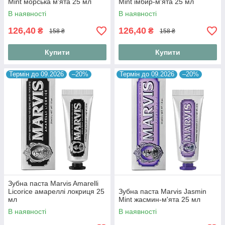
Mint морська м'ята 25 мл
Mint імбир-м'ята 25 мл
В наявності
В наявності
126,40
126,40
₴
₴
158 ₴
158 ₴
Купити
Купити
Термін до 09.2026
–20%
Термін до 09.2026
–20%
Зубна паста Marvis Amarelli
Licorice амареллі локриця 25
Зубна паста Marvis Jasmin
мл
Mint жасмин-м'ята 25 мл
В наявності
В наявності