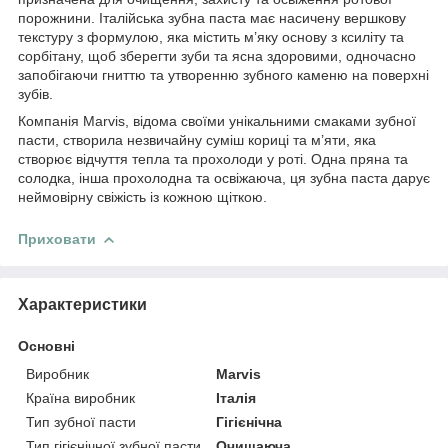
порожнини. Італійська зубна паста має насичену вершкову
текстуру з формулою, яка містить м’яку основу з ксиліту та
сорбітану, щоб зберегти зуби та ясна здоровими, одночасно
запобігаючи гниттю та утворенню зубного каменю на поверхні
зубів.
Компанія Marvis, відома своїми унікальними смаками зубної
пасти, створила незвичайну суміш кориці та м’яти, яка
створює відчуття тепла та прохолоди у роті. Одна пряна та
солодка, інша прохолодна та освіжаюча, ця зубна паста дарує
неймовірну свіжість із кожною щіткою.
Приховати
Характеристики
Основні
Виробник
Marvis
Країна виробник
Італія
Тип зубної пасти
Гігієнічна
Тип гігієнічної зубної пасти
Очищаюча