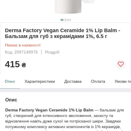
Derma Factory Vegan Ceramide 1% Lip Balm -
Бальзам для губ з керамідами 1%, 6.5 г
Немає в наявності
Код: 2097148978
Роздріб
415
₴
Опис
Характеристики
Доставка
Оплата
Умови п
Опис
Derma Factory Vegan Ceramide 1% Lip Balm
— бальзам для
губ, створений для інтенсивного зволоження, захисту та
відновлення навіть дуже сухої чи потрісканої шкіри. Завдяки
потужному комплексу активних компонентів із 1% керамідів,