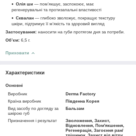
Олія ши
— пом’якшує, заспокоює, має
регенерувальні та протизапальні властивості
Сквалан
— глибоко зволожує, покращує текстуру
шкіри, підтримує її м’якість та здоровий вигляд
Застосування:
наносити на губи протягом дня за потреби.
Об’єм:
6,5 г.
Приховати
Характеристики
Основні
Виробник
Derma Factory
Країна виробник
Південна Корея
Вид засобу по догляду за
Бальзам
шкірою губ
Призначення і результат
Зволоження, Захист,
Відновлення, Пом'якшення,
Регенерація, Загоєння ран/
тріщинок, Захист від вітру,