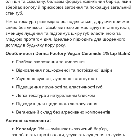
олії ши та сквалану, бальзам формує живильний бар’єр, який
зберігає вологу й прискорює загоєння та покращує загальний
стан губ.
Ніжна текстура рівномірно розподіляється, даруючи приємне
сяйво без липкості. Засіб миттєво знімає відчуття стягнутості,
зменшує лущення та підтримує шкіру губ еластичною та
гладкою протягом дня. Ідеально підходить для щоденного
догляду в будь-яку пору року.
Особливості Derma Factory Vegan Ceramide 1% Lip Balm:
Глибоке зволоження та живлення
Відновлення пошкодженої та потрісканої шкіри
Усунення сухості, лущення і стягнутості
Підвищення пружності та еластичності губ
Легка текстура з натуральним блиском
Підходить для щоденного застосування
Веганський склад без агресивних компонентів
Активні компоненти:
Кераміди 1%
— зміцнюють захисний бар’єр,
запобігають втраті вологи, усувають лущення та сухість