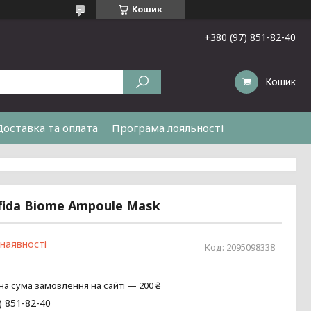
Кошик
+380 (97) 851-82-40
Кошик
Доставка та оплата
Програма лояльності
fida Biome Ampoule Mask
 наявності
Код:
2095098338
на сума замовлення на сайті — 200 ₴
) 851-82-40