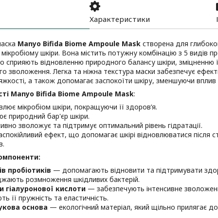
Характеристики
маска
Manyo Bifida Biome Ampoule Mask
створена для глибоко
мікробіому шкіри. Вона містить потужну комбінацію з 5 видів про
о сприяють відновленню природного балансу шкіри, зміцненню ї
го зволоження. Легка та ніжна текстура маски забезпечує ефек
яжкості, а також допомагає заспокоїти шкіру, зменшуючи вплив 
сті
Manyo Bifida Biome Ampoule Mask
:
влює мікробіом шкіри, покращуючи її здоров’я.
ює природний бар'єр шкіри.
сивно зволожує та підтримує оптимальний рівень гідратації.
аспокійливий ефект, що допомагає шкірі відновлюватися після с
в.
омпоненти:
ів пробіотиків
— допомагають відновити та підтримувати здор
жають розмноження шкідливих бактерій.
и гіалуронової кислоти
— забезпечують інтенсивне зволоження
ть її пружність та еластичність.
укова основа
— екологічний матеріал, який щільно прилягає д