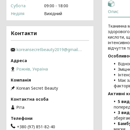
Субота
09:00
18:00
Опис
Неділя
Вихідний
Тканинна 
здорового 
Контакти
кислоти, щ
інтенсивно
відчуття т
koreansecretbeauty2019@gmail.com
Особливо
Відно
Рожнів, Україна
Зміцн
Інтен
Має з
факторі
Korean Secret Beauty
Активні к
5 вид
поперед
Ріта
3 вид
зберігаю
Бамб
+380 (97) 851-82-40
маски.