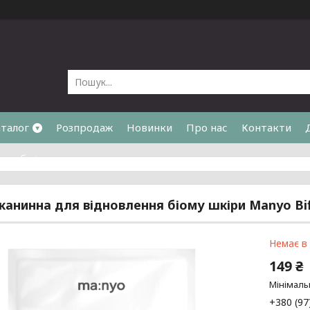
талог
Розпродаж
Новинки
Про нас
Контакти
та обмін
канинна для відновлення біому шкіри Manyo Bi
Немає в
149 ₴
Мінімаль
+380 (97