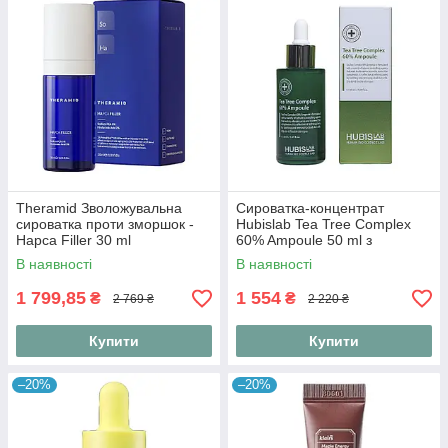
Theramid Зволожувальна
Сироватка-концентрат
сироватка проти зморшок -
Hubislab Tea Tree Complex
Hapca Filler 30 ml
60% Ampoule 50 ml з
екстрактом чайного дерева
В наявності
В наявності
60%
1 799,85
1 554
₴
₴
2 769 ₴
2 220 ₴
Купити
Купити
–20%
–20%