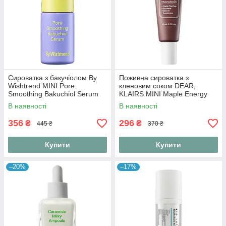
Сироватка з бакучіолом By
Поживна сироватка з
Wishtrend MINI Pore
кленовим соком DEAR,
Smoothing Bakuchiol Serum
KLAIRS MINI Maple Energy
10 ml
Infusing Serum 10 ml
В наявності
В наявності
356
296
₴
₴
445 ₴
370 ₴
Купити
Купити
–20%
–17%