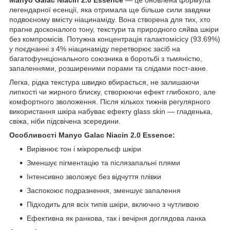
легендарної есенції, яка отримала ще більше сили завдяки
подвоєному вмісту ніацинаміду. Вона створена для тих, хто
прагне досконалого тону, текстури та природного сяйва шкіри
без компромісів. Потужна концентрація галактомісісу (93.69%)
у поєднанні з 4% ніацинаміду перетворює засіб на
багатофункціонального союзника в боротьбі з тьмяністю,
запаленнями, розширеними порами та слідами пост-акне.
Легка, рідка текстура швидко вбирається, не залишаючи
липкості чи жирного блиску, створюючи ефект глибокого, але
комфортного зволоження. Після кількох тижнів регулярного
використання шкіра набуває ефекту glass skin — гладенька,
свіжа, ніби підсвічена зсередини.
Особливості Manyo Galac Niacin 2.0 Essence:
Вирівнює тон і мікрорельєф шкіри
Зменшує пігментацію та післязапальні плями
Інтенсивно зволожує без відчуття плівки
Заспокоює подразнення, зменшує запалення
Підходить для всіх типів шкіри, включно з чутливою
Ефективна як ранкова, так і вечірня доглядова ланка