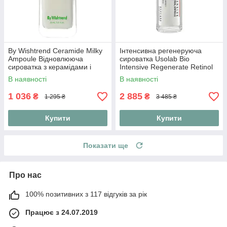
By Wishtrend Ceramide Milky
Інтенсивна регенеруюча
Ampoule Відновлююча
сироватка Usolab Bio
сироватка з керамідами і
Intensive Regenerate Retinol
центелою, 30 мл
Ampoule 30 мл
В наявності
В наявності
1 036
2 885
₴
₴
1 295 ₴
3 485 ₴
Купити
Купити
Показати ще
Про нас
100% позитивних з 117 відгуків за рік
Працює з 24.07.2019