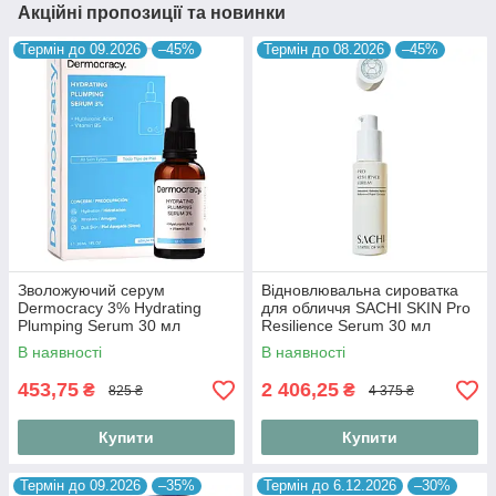
Акційні пропозиції та новинки
Термін до 09.2026
–45%
Термін до 08.2026
–45%
Зволожуючий серум
Відновлювальна сироватка
Dermocracy 3% Hydrating
для обличчя SACHI SKIN Pro
Plumping Serum 30 мл
Resilience Serum 30 мл
В наявності
В наявності
453,75
2 406,25
₴
₴
825 ₴
4 375 ₴
Купити
Купити
Термін до 09.2026
–35%
Термін до 6.12.2026
–30%