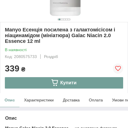
Manyo Есенція посилена з галактомісісом і
ніацинамідом (мініатюра) Galac Niacin 2.0
Essence 12 ml
В наявності
Код: 2080575733
Роздріб
339
₴
Купити
Опис
Характеристики
Доставка
Оплата
Умови п
Опис
Manyo Galac Niacin 2.0 Essence
— це оновлена формула