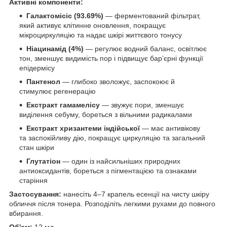
Активні компоненти:
Галактомісіс (93.69%)
— ферментований фільтрат,
який активує клітинне оновлення, покращує
мікроциркуляцію та надає шкірі життєвого тонусу
Ніацинамід (4%)
— регулює водний баланс, освітлює
тон, зменшує видимість пор і підвищує бар’єрні функції
епідермісу
Пантенол
— глибоко зволожує, заспокоює й
стимулює регенерацію
Екстракт гамамелісу
— звужує пори, зменшує
виділення себуму, бореться з вільними радикалами
Екстракт хризантеми індійської
— має антивікову
та заспокійливу дію, покращує циркуляцію та загальний
стан шкіри
Глутатіон
— один із найсильніших природних
антиоксидантів, бореться з пігментацією та ознаками
старіння
Застосування:
нанесіть 4–7 крапель есенції на чисту шкіру
обличчя після тонера. Розподіліть легкими рухами до повного
вбирання.
Об'єм:
12 мл.