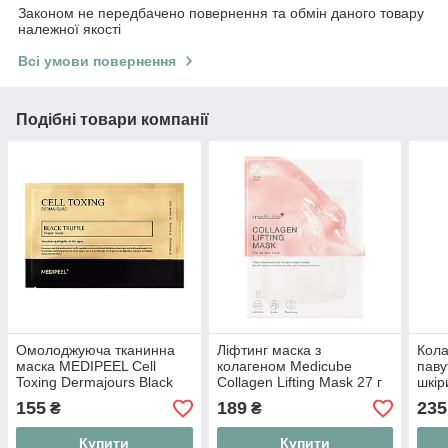
Законом не передбачено повернення та обмін даного товару
належної якості
Всі умови повернення
Подібні товари компанії
Омолоджуюча тканинна
Ліфтинг маска з
Кола
маска MEDIPEEL Cell
колагеном Medicube
паву
Toxing Dermajours Black
Collagen Lifting Mask 27 г
шкі
Truffle Repair Mask зі
Coll
155
189
235
₴
₴
стовбуровими клітинами
Купити
Купити