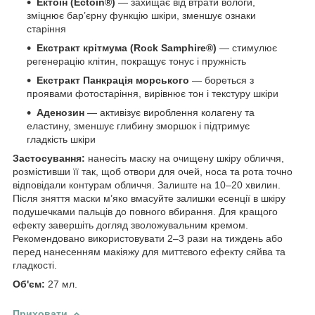
Ектоїн (Ectoin®)
— захищає від втрати вологи,
зміцнює бар’єрну функцію шкіри, зменшує ознаки
старіння
Екстракт крітмума (Rock Samphire®)
— стимулює
регенерацію клітин, покращує тонус і пружність
Екстракт Панкрація морського
— бореться з
проявами фотостаріння, вирівнює тон і текстуру шкіри
Аденозин
— активізує вироблення колагену та
еластину, зменшує глибину зморшок і підтримує
гладкість шкіри
Застосування:
нанесіть маску на очищену шкіру обличчя,
розмістивши її так, щоб отвори для очей, носа та рота точно
відповідали контурам обличчя. Залиште на 10–20 хвилин.
Після зняття маски м’яко вмасуйте залишки есенції в шкіру
подушечками пальців до повного вбирання. Для кращого
ефекту завершіть догляд зволожувальним кремом.
Рекомендовано використовувати 2–3 рази на тиждень або
перед нанесенням макіяжу для миттєвого ефекту сяйва та
гладкості.
Об'єм:
27 мл.
Приховати