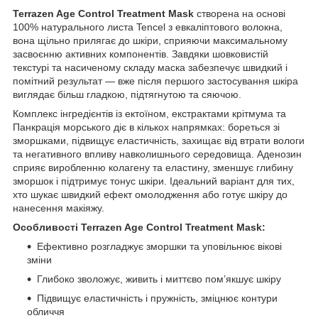
Terrazen Age Control Treatment Mask
створена на основі
100% натурального листа Tencel з евкаліптового волокна,
вона щільно прилягає до шкіри, сприяючи максимальному
засвоєнню активних компонентів. Завдяки шовковистій
текстурі та насиченому складу маска забезпечує швидкий і
помітний результат — вже після першого застосування шкіра
виглядає більш гладкою, підтягнутою та сяючою.
Комплекс інгредієнтів із ектоїном, екстрактами крітмума та
Панкрація морського діє в кількох напрямках: бореться зі
зморшками, підвищує еластичність, захищає від втрати вологи
та негативного впливу навколишнього середовища. Аденозин
сприяє виробленню колагену та еластину, зменшує глибину
зморшок і підтримує тонус шкіри. Ідеальний варіант для тих,
хто шукає швидкий ефект омолодження або готує шкіру до
нанесення макіяжу.
Особливості Terrazen Age Control Treatment Mask:
Ефективно розгладжує зморшки та уповільнює вікові
зміни
Глибоко зволожує, живить і миттєво пом’якшує шкіру
Підвищує еластичність і пружність, зміцнює контури
обличчя