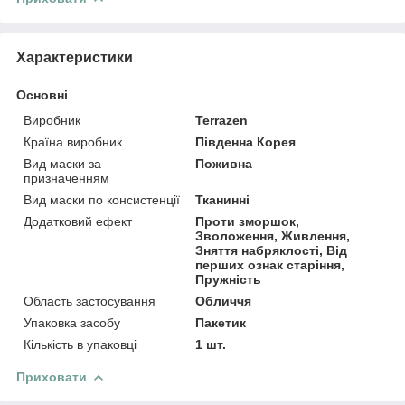
Характеристики
Основні
Виробник
Terrazen
Країна виробник
Південна Корея
Вид маски за
Поживна
призначенням
Вид маски по консистенції
Тканинні
Додатковий ефект
Проти зморшок,
Зволоження, Живлення,
Зняття набряклості, Від
перших ознак старіння,
Пружність
Область застосування
Обличчя
Упаковка засобу
Пакетик
Кількість в упаковці
1 шт.
Приховати