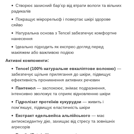
Створює захисний бар’єр від втрати вологи та вільних
радикалів
Покращує мікрорельєф і повертає шкірі здорове
сяйво
Натуральна основа з Tencel забезпечує комфортне
нанесення
Ідеально підходить як експрес-догляд перед
макіяжем або важливою подією
Активні компоненти:
Tencel (100% натуральне евкаліптове волокно)
—
забезпечує щільне прилягання до шкіри, підвищує
ефективність проникнення активних речовин
Пантенол
— заспокоює, знімає подразнення,
інтенсивно зволожує та сприяє відновленню шкіри
Гідролізат протеїнів кукурудзи
— живить і
пом’якшує, підвищує еластичність шкіри
Екстракт едельвейса альпійського
— має
антиоксидантну дію, захищає від стресу та зовнішніх
агресорів