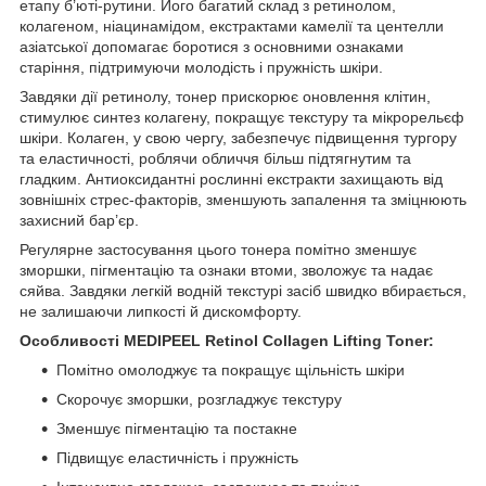
етапу б’юті-рутини. Його багатий склад з ретинолом,
колагеном, ніацинамідом, екстрактами камелії та центелли
азіатської допомагає боротися з основними ознаками
старіння, підтримуючи молодість і пружність шкіри.
Завдяки дії ретинолу, тонер прискорює оновлення клітин,
стимулює синтез колагену, покращує текстуру та мікрорельєф
шкіри. Колаген, у свою чергу, забезпечує підвищення тургору
та еластичності, роблячи обличчя більш підтягнутим та
гладким. Антиоксидантні рослинні екстракти захищають від
зовнішніх стрес-факторів, зменшують запалення та зміцнюють
захисний бар’єр.
Регулярне застосування цього тонера помітно зменшує
зморшки, пігментацію та ознаки втоми, зволожує та надає
сяйва. Завдяки легкій водній текстурі засіб швидко вбирається,
не залишаючи липкості й дискомфорту.
Особливості MEDIPEEL Retinol Collagen Lifting Toner:
Помітно омолоджує та покращує щільність шкіри
Скорочує зморшки, розгладжує текстуру
Зменшує пігментацію та постакне
Підвищує еластичність і пружність