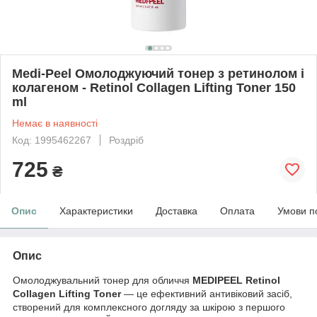
Medi-Peel Омолоджуючий тонер з ретинолом і
колагеном - Retinol Collagen Lifting Toner 150
ml
Немає в наявності
Код: 1995462267
Роздріб
725
₴
Опис
Характеристики
Доставка
Оплата
Умови п
Опис
Омолоджувальний тонер для обличчя
MEDIPEEL Retinol
Collagen Lifting Toner
— це ефективний антивіковий засіб,
створений для комплексного догляду за шкірою з першого