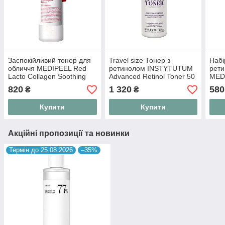
Заспокійливий тонер для
Travel size Тонер з
Набі
обличчя MEDIPEEL Red
ретинолом INSTYTUTUM
рети
Lacto Collagen Soothing
Advanced Retinol Toner 50
MEDI
Essence Toner 200 мл
мл
Colla
820
1 320
580
₴
₴
Купити
Купити
Акційні пропозиції та новинки
Термін до 25.08.2026
–35%