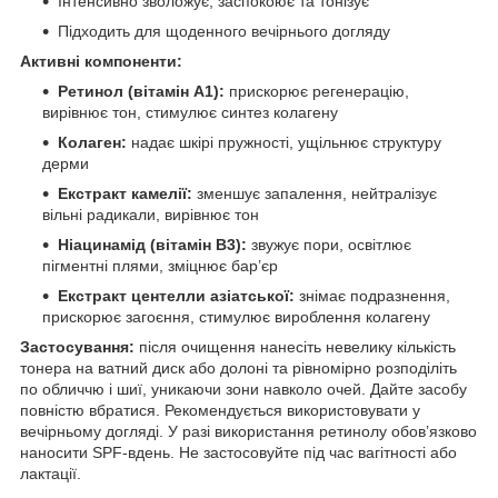
Інтенсивно зволожує, заспокоює та тонізує
Підходить для щоденного вечірнього догляду
Активні компоненти:
Ретинол (вітамін А1):
прискорює регенерацію,
вирівнює тон, стимулює синтез колагену
Колаген:
надає шкірі пружності, ущільнює структуру
дерми
Екстракт камелії:
зменшує запалення, нейтралізує
вільні радикали, вирівнює тон
Ніацинамід (вітамін B3):
звужує пори, освітлює
пігментні плями, зміцнює бар’єр
Екстракт центелли азіатської:
знімає подразнення,
прискорює загоєння, стимулює вироблення колагену
Застосування:
після очищення нанесіть невелику кількість
тонера на ватний диск або долоні та рівномірно розподіліть
по обличчю і шиї, уникаючи зони навколо очей. Дайте засобу
повністю вбратися. Рекомендується використовувати у
вечірньому догляді. У разі використання ретинолу обов’язково
наносити SPF-вдень. Не застосовуйте під час вагітності або
лактації.