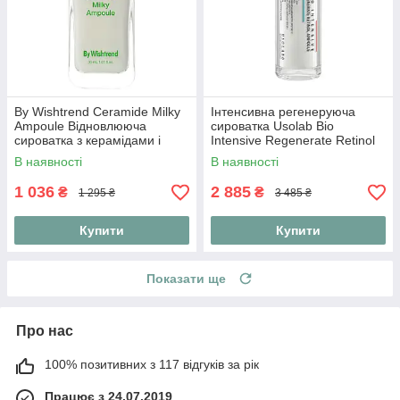
By Wishtrend Ceramide Milky
Інтенсивна регенеруюча
Ampoule Відновлююча
сироватка Usolab Bio
сироватка з керамідами і
Intensive Regenerate Retinol
центелою, 30 мл
Ampoule 30 мл
В наявності
В наявності
1 036
2 885
₴
₴
1 295 ₴
3 485 ₴
Купити
Купити
Показати ще
Про нас
100% позитивних з 117 відгуків за рік
Працює з 24.07.2019