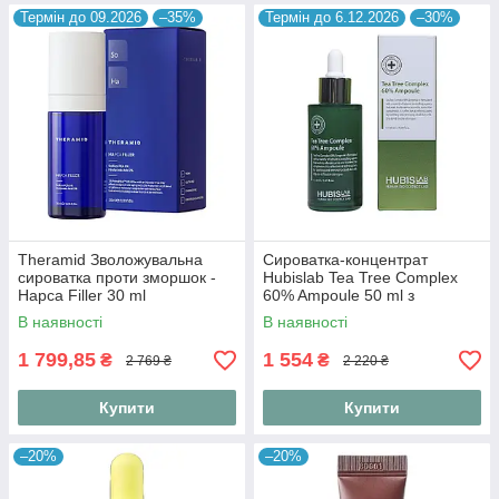
Термін до 09.2026
–35%
Термін до 6.12.2026
–30%
Theramid Зволожувальна
Сироватка-концентрат
сироватка проти зморшок -
Hubislab Tea Tree Complex
Hapca Filler 30 ml
60% Ampoule 50 ml з
екстрактом чайного дерева
В наявності
В наявності
60%
1 799,85
1 554
₴
₴
2 769 ₴
2 220 ₴
Купити
Купити
–20%
–20%