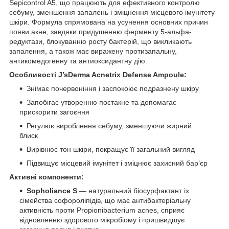
Sepicontrol A5, що працюють для ефективного контролю
себуму, зменшення запалень і зміцнення місцевого імунітету
шкіри. Формула спрямована на усунення основних причин
появи акне, завдяки придушенню ферменту 5-альфа-
редуктази, блокуванню росту бактерій, що викликають
запалення, а також має виражену протизапальну,
антикомедогенну та антиоксидантну дію.
Особливості J’sDerma Acnetrix Defense Ampoule:
Знімає почервоніння і заспокоює подразнену шкіру
Запобігає утворенню постакне та допомагає
прискорити загоєння
Регулює вироблення себуму, зменшуючи жирний
блиск
Вирівнює тон шкіри, покращує її загальний вигляд
Підвищує місцевий імунітет і зміцнює захисний бар’єр
Активні компоненти:
Sopholiance S
— натуральний біосурфактант із
сімейства софороліпідів, що має антибактеріальну
активність проти Propionibacterium acnes, сприяє
відновленню здорового мікробіому і пришвидшує