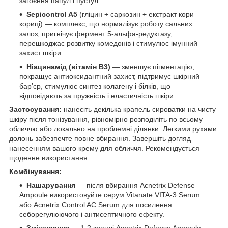
загоєння папул і пустул
Sepicontrol A5
(гліцин + саркозин + екстракт кори
кориці) — комплекс, що нормалізує роботу сальних
залоз, пригнічує фермент 5-альфа-редуктазу,
перешкоджає розвитку комедонів і стимулює імунний
захист шкіри
Ніацинамід (вітамін B3)
— зменшує пігментацію,
покращує антиоксидантний захист, підтримує шкірний
бар’єр, стимулює синтез колагену і білків, що
відповідають за пружність і еластичність шкіри
Застосування:
нанесіть декілька крапель сироватки на чисту
шкіру після тонізування, рівномірно розподіліть по всьому
обличчю або локально на проблемні ділянки. Легкими рухами
долонь забезпечте повне вбирання. Завершіть догляд
нанесенням вашого крему для обличчя. Рекомендується
щоденне використання.
Комбінування:
Нашарування
— після вбирання Acnetrix Defense
Ampoule використовуйте серум Vitanate VITA-3 Serum
або Acnetrix Control AC Serum для посилення
себорегулюючого і антисептичного ефекту.
Змішування
— 1-2 краплі Acnetrix Defense Ampoule