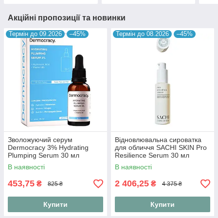
Акційні пропозиції та новинки
Термін до 09.2026
–45%
Термін до 08.2026
–45%
Зволожуючий серум
Відновлювальна сироватка
Dermocracy 3% Hydrating
для обличчя SACHI SKIN Pro
Plumping Serum 30 мл
Resilience Serum 30 мл
В наявності
В наявності
453,75
2 406,25
₴
₴
825 ₴
4 375 ₴
Купити
Купити