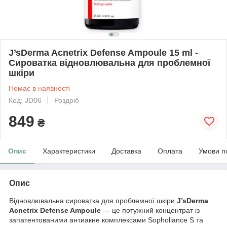
J’sDerma Acnetrix Defense Ampoule 15 ml -
Сироватка відновлювальна для проблемної
шкіри
Немає в наявності
Код: JD06
Роздріб
849
₴
Опис
Характеристики
Доставка
Оплата
Умови п
Опис
Відновлювальна сироватка для проблемної шкіри
J’sDerma
Acnetrix Defense Ampoule
— це потужний концентрат із
запатентованими антиакне комплексами Sopholiance S та