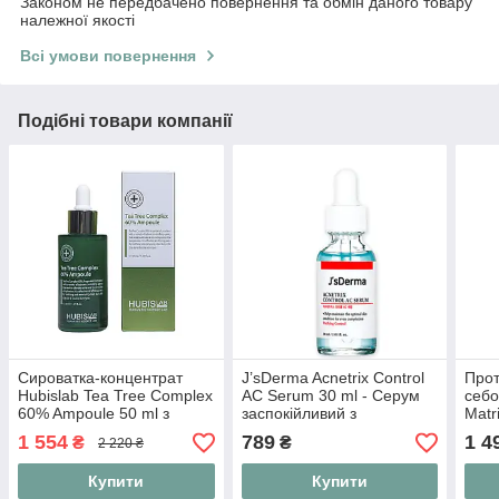
Законом не передбачено повернення та обмін даного товару
належної якості
Всі умови повернення
Подібні товари компанії
Сироватка-концентрат
J’sDerma Acnetrix Control
Про
Hubislab Tea Tree Complex
AC Serum 30 ml - Серум
себо
60% Ampoule 50 ml з
заспокійливий з
Matr
екстрактом чайного
ніацинамідом і цинком
Ampo
1 554
789
1 4
₴
₴
2 220 ₴
дерева 60%
Купити
Купити