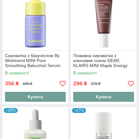
Сироватка з бакучіолом By
Поживна сироватка з
Wishtrend MINI Pore
кленовим соком DEAR,
Smoothing Bakuchiol Serum
KLAIRS MINI Maple Energy
10 ml
Infusing Serum 10 ml
В наявності
В наявності
356
296
₴
₴
445 ₴
370 ₴
Купити
Купити
–20%
–17%