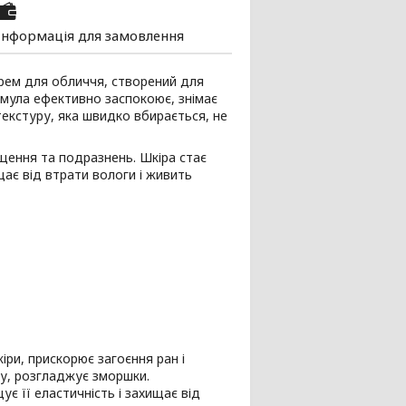
Інформація для замовлення
рем для обличчя, створений для
рмула ефективно заспокоює, знімає
текстуру, яка швидко вбирається, не
щення та подразнень. Шкіра стає
ає від втрати вологи і живить
ри, прискорює загоєння ран і
ну, розгладжує зморшки.
є її еластичність і захищає від