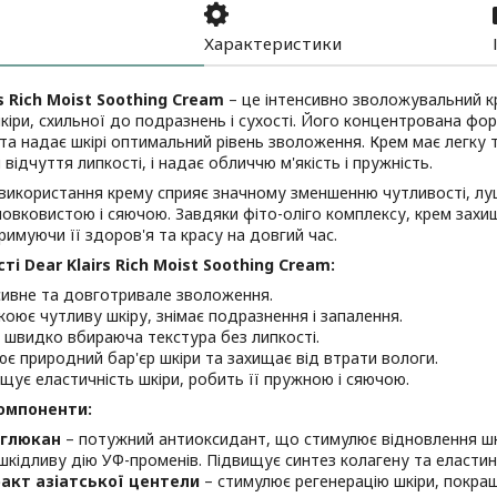
Характеристики
rs Rich Moist Soothing Cream
– це інтенсивно зволожувальний к
кіри, схильної до подразнень і сухості. Його концентрована фо
та надає шкірі оптимальний рівень зволоження. Крем має легку 
відчуття липкості, і надає обличчю м'якість і пружність.
використання крему сприяє значному зменшенню чутливості, лу
овковистою і сяючою. Завдяки фіто-оліго комплексу, крем захищ
тримуючи її здоров'я та красу на довгий час.
і Dear Klairs Rich Moist Soothing Cream:
сивне та довготривале зволоження.
коює чутливу шкіру, знімає подразнення і запалення.
, швидко вбираюча текстура без липкості.
ює природний бар'єр шкіри та захищає від втрати вологи.
щує еластичність шкіри, робить її пружною і сяючою.
омпоненти:
-глюкан
– потужний антиоксидант, що стимулює відновлення шкі
шкідливу дію УФ-променів. Підвищує синтез колагену та еласти
акт азіатської центели
– стимулює регенерацію шкіри, покращу