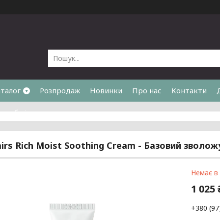
талог
Розпродаж
Новинки
Про нас
Контакти
та обмін
lairs Rich Moist Soothing Cream - Базовий зволо
Немає в
1 025 
+380 (97