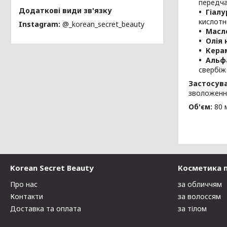
передча
Гіалу
кислотн
Instagram
@_korean_secret_beauty
Масл
Олія 
Кера
Альфа
свербіж
Застосув
зволоження
Об'єм:
80 
Korean Secret Beauty
Косметика 
Про нас
за обличчям
Контакти
за волоссям
Доставка та оплата
за тілом