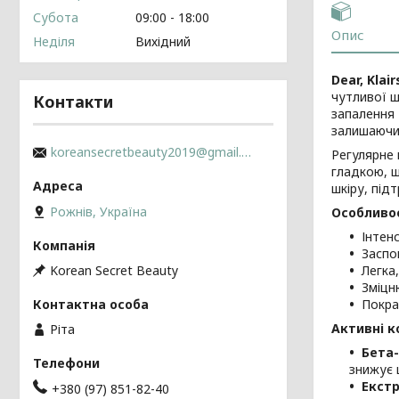
Субота
09:00
18:00
Опис
Неділя
Вихідний
Dear, Klai
чутливої ш
Контакти
запалення 
залишаючи 
koreansecretbeauty2019@gmail.com
Регулярне 
гладкою, ш
шкіру, під
Рожнів, Україна
Особливост
Інтен
Заспо
Korean Secret Beauty
Легка
Зміцн
Покра
Активні к
Ріта
Бета
знижує 
Екстр
+380 (97) 851-82-40