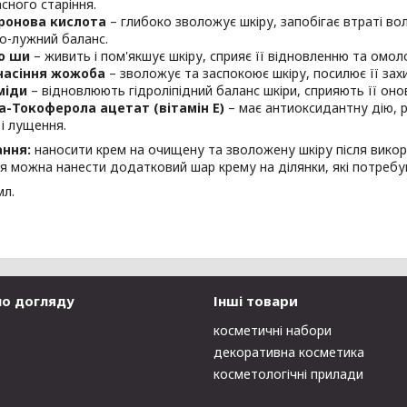
сного старіння.
ронова кислота
– глибоко зволожує шкіру, запобігає втраті в
о-лужний баланс.
о ши
– живить і пом'якшує шкіру, сприяє її відновленню та омо
насіння жожоба
– зволожує та заспокоює шкіру, посилює її захи
міди
– відновлюють гідроліпідний баланс шкіри, сприяють її оно
-Токоферола ацетат (вітамін E)
– має антиоксидантну дію, 
 і лущення.
ання:
наносити крем на очищену та зволожену шкіру після вико
 можна нанести додатковий шар крему на ділянки, які потребу
мл.
по догляду
Інші товари
косметичні набори
декоративна косметика
косметологічні прилади