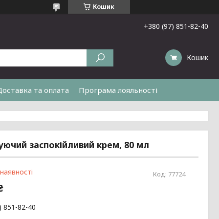
Кошик
+380 (97) 851-82-40
Кошик
Доставка та оплата
Програма лояльності
жуючий заспокійливий крем, 80 мл
 наявності
Код:
77724
₴
) 851-82-40