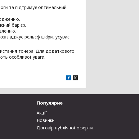
ологи та підтримує оптимальний
лодженню.
сний бар'єр.
вленню.
розгладжує рельєф шкіри, усуває
ристання тонера. Для додаткового
ють особливої уваги.
Популярне
Акції
Новинки
Договір публічної оферти