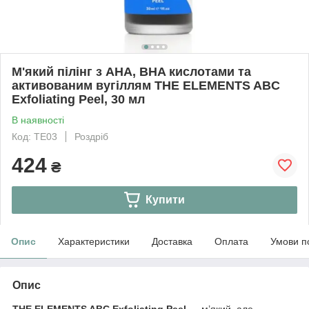
М'який пілінг з AHA, BHA кислотами та
активованим вугіллям THE ELEMENTS ABC
Exfoliating Peel, 30 мл
В наявності
Код: TE03
Роздріб
424
₴
Купити
Опис
Характеристики
Доставка
Оплата
Умови п
Опис
THE ELEMENTS ABC Exfoliating Peel
— м’який, але