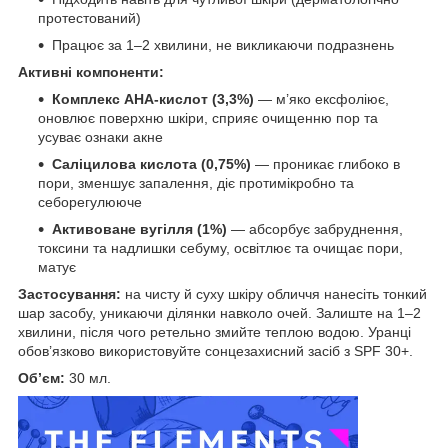
протестований)
Працює за 1–2 хвилини, не викликаючи подразнень
Активні компоненти:
Комплекс AHA-кислот (3,3%)
— м’яко ексфоліює,
оновлює поверхню шкіри, сприяє очищенню пор та
усуває ознаки акне
Саліцилова кислота (0,75%)
— проникає глибоко в
пори, зменшує запалення, діє протимікробно та
себорегулююче
Активоване вугілля (1%)
— абсорбує забруднення,
токсини та надлишки себуму, освітлює та очищає пори,
матує
Застосування:
на чисту й суху шкіру обличчя нанесіть тонкий
шар засобу, уникаючи ділянки навколо очей. Залиште на 1–2
хвилини, після чого ретельно змийте теплою водою. Уранці
обов’язково використовуйте сонцезахисний засіб з SPF 30+.
Об’єм:
30 мл.