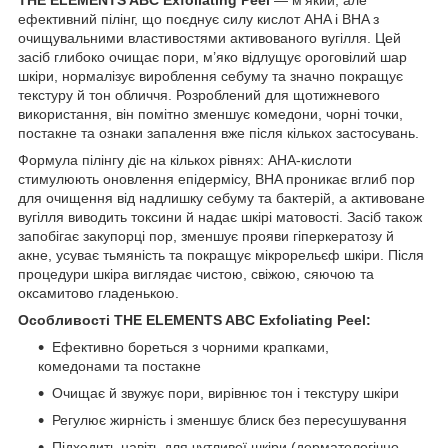
ефективний пілінг, що поєднує силу кислот AHA і BHA з
очищувальними властивостями активованого вугілля. Цей
засіб глибоко очищає пори, м’яко відлущує ороговілий шар
шкіри, нормалізує вироблення себуму та значно покращує
текстуру й тон обличчя. Розроблений для щотижневого
використання, він помітно зменшує комедони, чорні точки,
постакне та ознаки запалення вже після кількох застосувань.
Формула пілінгу діє на кількох рівнях: AHA-кислоти
стимулюють оновлення епідермісу, BHA проникає вглиб пор
для очищення від надлишку себуму та бактерій, а активоване
вугілля виводить токсини й надає шкірі матовості. Засіб також
запобігає закупорці пор, зменшує прояви гіперкератозу й
акне, усуває тьмяність та покращує мікрорельєф шкіри. Після
процедури шкіра виглядає чистою, свіжою, сяючою та
оксамитово гладенькою.
Особливості THE ELEMENTS ABC Exfoliating Peel:
Ефективно бореться з чорними крапками,
комедонами та постакне
Очищає й звужує пори, вирівнює тон і текстуру шкіри
Регулює жирність і зменшує блиск без пересушування
Підходить навіть для чутливої шкіри (дерматологічно