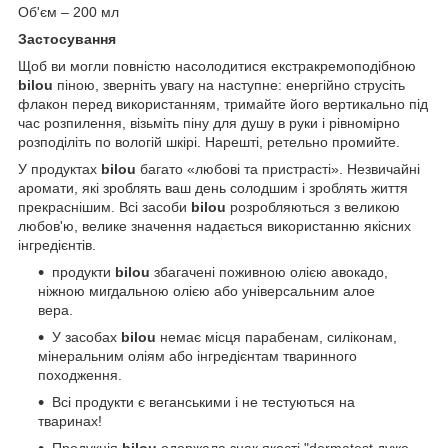
Об'єм – 200 мл
Застосування
Щоб ви могли повністю насолодитися екстракремоподібною
bilou
піною, зверніть увагу на наступне: енергійно струсіть
флакон перед використанням, тримайте його вертикально під
час розпилення, візьміть піну для душу в руки і рівномірно
розподіліть по вологій шкірі. Нарешті, ретельно промийте.
У продуктах
bilou
багато «любові та пристрасті». Незвичайні
аромати, які зроблять ваш день солодшим і зроблять життя
прекраснішим. Всі засоби
bilou
розробляються з великою
любов'ю, велике значення надається використанню якісних
інгредієнтів.
продукти
bilou
збагачені поживною олією авокадо,
ніжною мигдальною олією або універсальним алое
вера.
У засобах
bilou
немає місця парабенам, силіконам,
мінеральним оліям або інгредієнтам тваринного
походження.
Всі продукти є веганськими і не тестуються на
тваринах!
Продукція
bilou
одержала знак якості "dermatest дуже